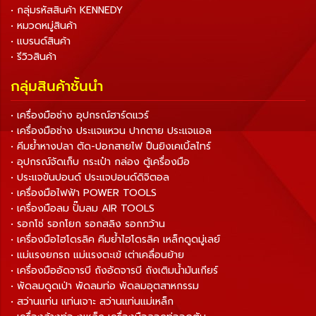
• กลุ่มรหัสสินค้า KENNEDY
• หมวดหมู่สินค้า
• แบรนด์สินค้า
• รีวิวสินค้า
กลุ่มสินค้าชั้นนำ
• เครื่องมือช่าง อุปกรณ์ฮาร์ดแวร์
• เครื่องมือช่าง ประแจแหวน ปากตาย ประแจแอล
• คีมย้ำหางปลา ตัด-ปอกสายไฟ ปืนยิงเคเบิ้ลไทร์
• อุปกรณ์จัดเก็บ กระเป๋า กล่อง ตู้เครื่องมือ
• ประแจขันปอนด์ ประแจปอนด์ดิจิตอล
• เครื่องมือไฟฟ้า POWER TOOLS
• เครื่องมือลม ปั๊มลม AIR TOOLS
• รอกโซ่ รอกโยก รอกสลิง รอกกว้าน
• เครื่องมือไฮโดรลิค คีมย้ำไฮโดรลิค เหล็กดูดมู่เลย์
• แม่แรงยกรถ แม่แรงตะเข้ เต่าเคลื่อนย้าย
• เครื่องมืออัดจารบี ถังอัดจารบี ถังเติมน้ำมันเกียร์
• พัดลมดูดเป่า พัดลมท่อ พัดลมอุตสาหกรรม
• สว่านแท่น แท่นเจาะ สว่านแท่นแม่เหล็ก