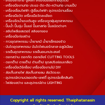
• เครื่องล้างท่อ งูเหล็ก เครื่องมือลอกท่ออุดตัน
• เครื่องมืองานท่อ ประแจ ดัด-ตัด-คว้านท่อ บานแป๊ป
• เครื่องเชื่อมไฟฟ้า ตู้เชื่อมไฟฟ้า อุปกรณ์งานเชื่อม
• เครื่องมือวัด เครื่องมือวัดละเอียด
• เครื่องฉีดน้ำแรงดันสูง เครื่องดูดฝุ่นอุตสาหกรรม
• ปั๊มน้ำ ปั๊มจุ่ม ปั๊มแช่ ปั๊มเทสท่อ ปั๊มชนิดต่างๆ
• สลิงโพลีเยสเตอร์ สลิงยกของ
• เครื่องมือก่อสร้าง
• กาวอุตสาหกรรม น้ำยาเคมี น้ำยาเช็ครอยร้าว
• บันไดอุตสาหกรรม บันไดไฟเบอร์กลาส-อลูมิเนียม
• รถเข็นอุตสาหกรรม รถเข็นอเนกประสงค์
• ดอกสว่าน ดอกกัด ดอกเจียร์ CUTTING TOOLS
• ดอกต๊าป ดายต๊าป ด้ามต๊าป ชุดสปริงซ่อมเกลียว
• เครื่องมือเวิร์คช็อป เครื่องมืองานไม้ DIY
• ล้อเก็บสายไฟ ล้อเก็บสายลม ล้อวัดระยะ
• อุปกรณ์ความปลอดภัย-เซฟตี้ อุปกรณ์แพ็คสินค้า
• ไฟส่องสว่าง และอุปกรณ์ช่าง LIGHTING
Copyright all rights reserved. Thaiphatanasin