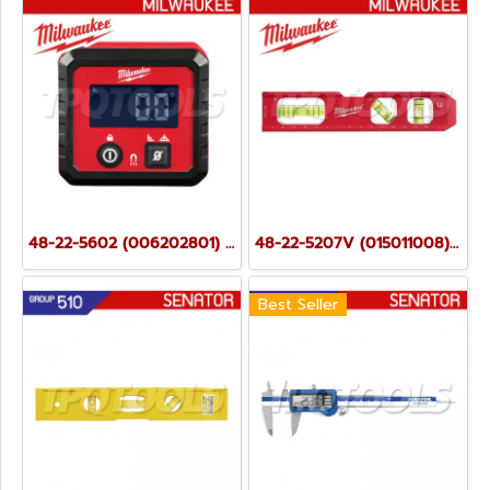
48-22-5602 (006202801) เครื่องวัดองศาดิจิตอล MILWAUKEE (มิลวอคกี้)
48-22-5207V (015011008) ระดับน้ำตอร์ปิโดฐานแม่เหล็ก MILWAUKEE (มิลวอคกี้)
Best Seller