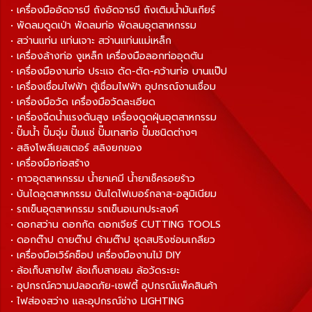
• เครื่องมืออัดจารบี ถังอัดจารบี ถังเติมน้ำมันเกียร์
• พัดลมดูดเป่า พัดลมท่อ พัดลมอุตสาหกรรม
• สว่านแท่น แท่นเจาะ สว่านแท่นแม่เหล็ก
• เครื่องล้างท่อ งูเหล็ก เครื่องมือลอกท่ออุดตัน
• เครื่องมืองานท่อ ประแจ ดัด-ตัด-คว้านท่อ บานแป๊ป
• เครื่องเชื่อมไฟฟ้า ตู้เชื่อมไฟฟ้า อุปกรณ์งานเชื่อม
• เครื่องมือวัด เครื่องมือวัดละเอียด
• เครื่องฉีดน้ำแรงดันสูง เครื่องดูดฝุ่นอุตสาหกรรม
• ปั๊มน้ำ ปั๊มจุ่ม ปั๊มแช่ ปั๊มเทสท่อ ปั๊มชนิดต่างๆ
• สลิงโพลีเยสเตอร์ สลิงยกของ
• เครื่องมือก่อสร้าง
• กาวอุตสาหกรรม น้ำยาเคมี น้ำยาเช็ครอยร้าว
• บันไดอุตสาหกรรม บันไดไฟเบอร์กลาส-อลูมิเนียม
• รถเข็นอุตสาหกรรม รถเข็นอเนกประสงค์
• ดอกสว่าน ดอกกัด ดอกเจียร์ CUTTING TOOLS
• ดอกต๊าป ดายต๊าป ด้ามต๊าป ชุดสปริงซ่อมเกลียว
• เครื่องมือเวิร์คช็อป เครื่องมืองานไม้ DIY
• ล้อเก็บสายไฟ ล้อเก็บสายลม ล้อวัดระยะ
• อุปกรณ์ความปลอดภัย-เซฟตี้ อุปกรณ์แพ็คสินค้า
• ไฟส่องสว่าง และอุปกรณ์ช่าง LIGHTING