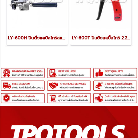
LY-600H ปืนดึงเคเบิลไทร์สแตนเลส OPT STAINLESS CABLE TIE PULLER
LY-600T ปืนยิงเคเบิ้ลไทร์ 2.2-4.8 มม. FIBER OPTIC