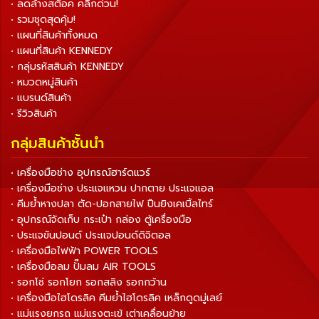
• ลดล้างสต็อค คลิกด่วน!
• รวมชุดสุดคุ้ม!
• แผนที่สินค้าทั้งหมด
• แผนที่สินค้า KENNEDY
• กลุ่มรหัสสินค้า KENNEDY
• หมวดหมู่สินค้า
• แบรนด์สินค้า
• รีวิวสินค้า
กลุ่มสินค้าชั้นนำ
• เครื่องมือช่าง อุปกรณ์ฮาร์ดแวร์
• เครื่องมือช่าง ประแจแหวน ปากตาย ประแจแอล
• คีมย้ำหางปลา ตัด-ปอกสายไฟ ปืนยิงเคเบิ้ลไทร์
• อุปกรณ์จัดเก็บ กระเป๋า กล่อง ตู้เครื่องมือ
• ประแจขันปอนด์ ประแจปอนด์ดิจิตอล
• เครื่องมือไฟฟ้า POWER TOOLS
• เครื่องมือลม ปั๊มลม AIR TOOLS
• รอกโซ่ รอกโยก รอกสลิง รอกกว้าน
• เครื่องมือไฮโดรลิค คีมย้ำไฮโดรลิค เหล็กดูดมู่เลย์
• แม่แรงยกรถ แม่แรงตะเข้ เต่าเคลื่อนย้าย