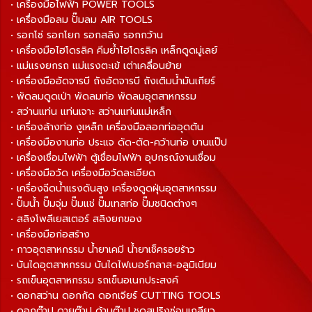
• เครื่องมือไฟฟ้า POWER TOOLS
• เครื่องมือลม ปั๊มลม AIR TOOLS
• รอกโซ่ รอกโยก รอกสลิง รอกกว้าน
• เครื่องมือไฮโดรลิค คีมย้ำไฮโดรลิค เหล็กดูดมู่เลย์
• แม่แรงยกรถ แม่แรงตะเข้ เต่าเคลื่อนย้าย
• เครื่องมืออัดจารบี ถังอัดจารบี ถังเติมน้ำมันเกียร์
• พัดลมดูดเป่า พัดลมท่อ พัดลมอุตสาหกรรม
• สว่านแท่น แท่นเจาะ สว่านแท่นแม่เหล็ก
• เครื่องล้างท่อ งูเหล็ก เครื่องมือลอกท่ออุดตัน
• เครื่องมืองานท่อ ประแจ ดัด-ตัด-คว้านท่อ บานแป๊ป
• เครื่องเชื่อมไฟฟ้า ตู้เชื่อมไฟฟ้า อุปกรณ์งานเชื่อม
• เครื่องมือวัด เครื่องมือวัดละเอียด
• เครื่องฉีดน้ำแรงดันสูง เครื่องดูดฝุ่นอุตสาหกรรม
• ปั๊มน้ำ ปั๊มจุ่ม ปั๊มแช่ ปั๊มเทสท่อ ปั๊มชนิดต่างๆ
• สลิงโพลีเยสเตอร์ สลิงยกของ
• เครื่องมือก่อสร้าง
• กาวอุตสาหกรรม น้ำยาเคมี น้ำยาเช็ครอยร้าว
• บันไดอุตสาหกรรม บันไดไฟเบอร์กลาส-อลูมิเนียม
• รถเข็นอุตสาหกรรม รถเข็นอเนกประสงค์
• ดอกสว่าน ดอกกัด ดอกเจียร์ CUTTING TOOLS
• ดอกต๊าป ดายต๊าป ด้ามต๊าป ชุดสปริงซ่อมเกลียว