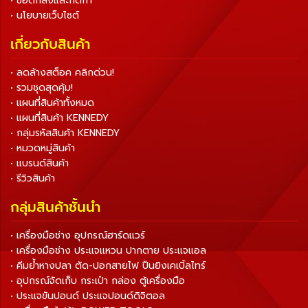
• ข้อตกลงและกติกา
• นโยบายเว็บไซต์
เกี่ยวกับสินค้า
• ลดล้างสต็อค คลิกด่วน!
• รวมชุดสุดคุ้ม!
• แผนที่สินค้าทั้งหมด
• แผนที่สินค้า KENNEDY
• กลุ่มรหัสสินค้า KENNEDY
• หมวดหมู่สินค้า
• แบรนด์สินค้า
• รีวิวสินค้า
กลุ่มสินค้าชั้นนำ
• เครื่องมือช่าง อุปกรณ์ฮาร์ดแวร์
• เครื่องมือช่าง ประแจแหวน ปากตาย ประแจแอล
• คีมย้ำหางปลา ตัด-ปอกสายไฟ ปืนยิงเคเบิ้ลไทร์
• อุปกรณ์จัดเก็บ กระเป๋า กล่อง ตู้เครื่องมือ
• ประแจขันปอนด์ ประแจปอนด์ดิจิตอล