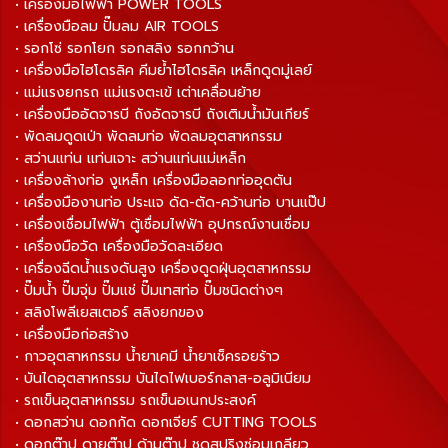
• เครื่องมือไฟฟ้า POWER TOOLS
• เครื่องมือลม ปั๊มลม AIR TOOLS
• รอกโซ่ รอกโยก รอกสลิง รอกกว้าน
• เครื่องมือไฮโดรลิค คีมย้ำไฮโดรลิค เหล็กดูดมู่เลย์
• แม่แรงยกรถ แม่แรงตะเข้ เต่าเคลื่อนย้าย
• เครื่องมืออัดจารบี ถังอัดจารบี ถังเติมน้ำมันเกียร์
• พัดลมดูดเป่า พัดลมท่อ พัดลมอุตสาหกรรม
• สว่านแท่น แท่นเจาะ สว่านแท่นแม่เหล็ก
• เครื่องล้างท่อ งูเหล็ก เครื่องมือลอกท่ออุดตัน
• เครื่องมืองานท่อ ประแจ ดัด-ตัด-คว้านท่อ บานแป๊ป
• เครื่องเชื่อมไฟฟ้า ตู้เชื่อมไฟฟ้า อุปกรณ์งานเชื่อม
• เครื่องมือวัด เครื่องมือวัดละเอียด
• เครื่องฉีดน้ำแรงดันสูง เครื่องดูดฝุ่นอุตสาหกรรม
• ปั๊มน้ำ ปั๊มจุ่ม ปั๊มแช่ ปั๊มเทสท่อ ปั๊มชนิดต่างๆ
• สลิงโพลีเยสเตอร์ สลิงยกของ
• เครื่องมือก่อสร้าง
• กาวอุตสาหกรรม น้ำยาเคมี น้ำยาเช็ครอยร้าว
• บันไดอุตสาหกรรม บันไดไฟเบอร์กลาส-อลูมิเนียม
• รถเข็นอุตสาหกรรม รถเข็นอเนกประสงค์
• ดอกสว่าน ดอกกัด ดอกเจียร์ CUTTING TOOLS
• ดอกต๊าป ดายต๊าป ด้ามต๊าป ชุดสปริงซ่อมเกลียว