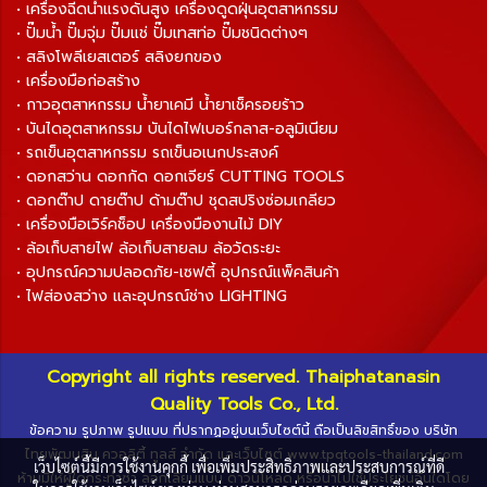
• เครื่องฉีดน้ำแรงดันสูง เครื่องดูดฝุ่นอุตสาหกรรม
• ปั๊มน้ำ ปั๊มจุ่ม ปั๊มแช่ ปั๊มเทสท่อ ปั๊มชนิดต่างๆ
• สลิงโพลีเยสเตอร์ สลิงยกของ
• เครื่องมือก่อสร้าง
• กาวอุตสาหกรรม น้ำยาเคมี น้ำยาเช็ครอยร้าว
• บันไดอุตสาหกรรม บันไดไฟเบอร์กลาส-อลูมิเนียม
• รถเข็นอุตสาหกรรม รถเข็นอเนกประสงค์
• ดอกสว่าน ดอกกัด ดอกเจียร์ CUTTING TOOLS
• ดอกต๊าป ดายต๊าป ด้ามต๊าป ชุดสปริงซ่อมเกลียว
• เครื่องมือเวิร์คช็อป เครื่องมืองานไม้ DIY
• ล้อเก็บสายไฟ ล้อเก็บสายลม ล้อวัดระยะ
• อุปกรณ์ความปลอดภัย-เซฟตี้ อุปกรณ์แพ็คสินค้า
• ไฟส่องสว่าง และอุปกรณ์ช่าง LIGHTING
Copyright all rights reserved. Thaiphatanasin
Quality Tools Co., Ltd.
ข้อความ รูปภาพ รูปแบบ ที่ปรากฏอยู่บนเว็บไซต์นี้ ถือเป็นลิขสิทธิ์ของ บริษัท
ไทยพัฒนสิน ควอลิตี้ ทูลส์ จำกัด และเว็บไซต์ www.tpqtools-thailand.com
เว็บไซต์นี้มีการใช้งานคุกกี้ เพื่อเพิ่มประสิทธิภาพและประสบการณ์ที่ดี
ห้ามมิให้ผู้ใดกระทำซ้ำ ลอกเลียนแบบ ดาวน์โหลด หรือนำไปใช้ประโยชน์อื่นใดโดย