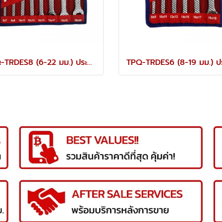
TPQ-TRDES8 (6-22 มม.) ประแจปากตายชุด 8 ตัว TOREX