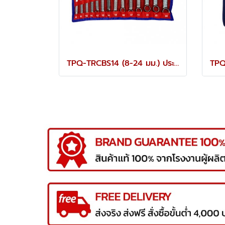
TPQ-TRCBS14 (8-24 มม.) ประแจแหวนข้างปากตายชุด 14 ตัว TOREX