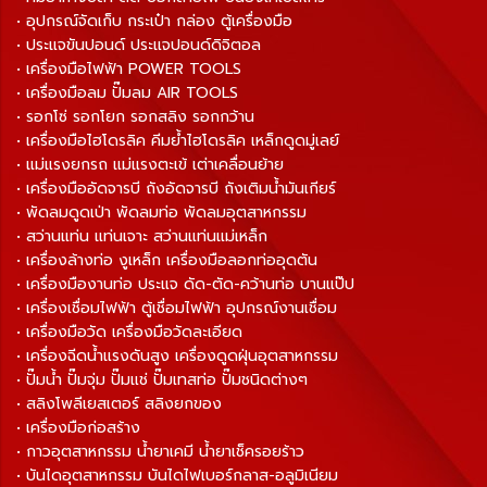
• อุปกรณ์จัดเก็บ กระเป๋า กล่อง ตู้เครื่องมือ
• ประแจขันปอนด์ ประแจปอนด์ดิจิตอล
• เครื่องมือไฟฟ้า POWER TOOLS
• เครื่องมือลม ปั๊มลม AIR TOOLS
• รอกโซ่ รอกโยก รอกสลิง รอกกว้าน
• เครื่องมือไฮโดรลิค คีมย้ำไฮโดรลิค เหล็กดูดมู่เลย์
• แม่แรงยกรถ แม่แรงตะเข้ เต่าเคลื่อนย้าย
• เครื่องมืออัดจารบี ถังอัดจารบี ถังเติมน้ำมันเกียร์
• พัดลมดูดเป่า พัดลมท่อ พัดลมอุตสาหกรรม
• สว่านแท่น แท่นเจาะ สว่านแท่นแม่เหล็ก
• เครื่องล้างท่อ งูเหล็ก เครื่องมือลอกท่ออุดตัน
• เครื่องมืองานท่อ ประแจ ดัด-ตัด-คว้านท่อ บานแป๊ป
• เครื่องเชื่อมไฟฟ้า ตู้เชื่อมไฟฟ้า อุปกรณ์งานเชื่อม
• เครื่องมือวัด เครื่องมือวัดละเอียด
• เครื่องฉีดน้ำแรงดันสูง เครื่องดูดฝุ่นอุตสาหกรรม
• ปั๊มน้ำ ปั๊มจุ่ม ปั๊มแช่ ปั๊มเทสท่อ ปั๊มชนิดต่างๆ
• สลิงโพลีเยสเตอร์ สลิงยกของ
• เครื่องมือก่อสร้าง
• กาวอุตสาหกรรม น้ำยาเคมี น้ำยาเช็ครอยร้าว
• บันไดอุตสาหกรรม บันไดไฟเบอร์กลาส-อลูมิเนียม