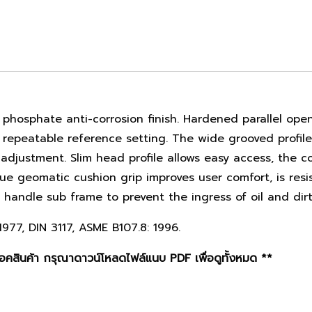
hosphate anti-corrosion finish. Hardened parallel open
d repeatable reference setting. The wide grooved profi
adjustment. Slim head profile allows easy access, the 
geomatic cushion grip improves user comfort, is resist
handle sub frame to prevent the ingress of oil and dirt
977, DIN 3117, ASME B107.8: 1996.
คสินค้า กรุณาดาวน์โหลดไฟล์แนบ PDF เพื่อดูทั้งหมด **