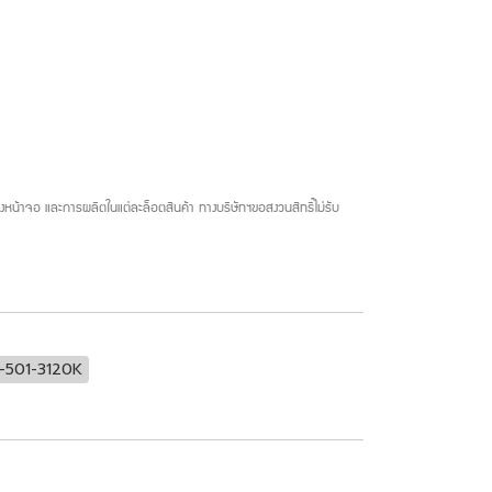
น้าจอ และการผลิตในแต่ละล็อตสินค้า ทางบริษัทฯขอสงวนสิทธิ์ไม่รับ
-501-3120K