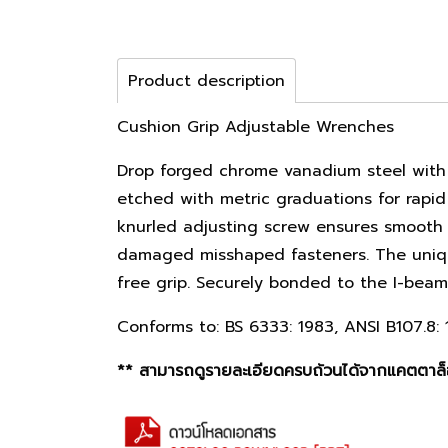
Product description
Cushion Grip Adjustable Wrenches
Drop forged chrome vanadium steel with p
etched with metric graduations for rapi
knurled adjusting screw ensures smooth 
damaged misshaped fasteners. The unique 
free grip. Securely bonded to the I-beam 
Conforms to: BS 6333: 1983, ANSI B107.8: 1
** สามารถดูรายละเอียดครบถ้วนได้จากแคตตาล็อ