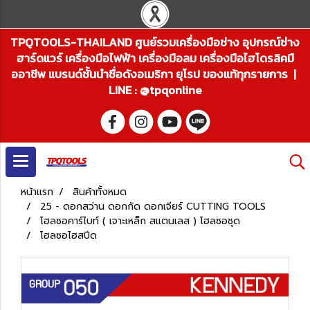
TPQTOOLS-THAILAND ศูนย์รวมเครื่องมือช่าง อุปกรณ์ช่าง
ฮาร์ดแวร์ เครื่องมือไฟฟ้า เครื่องมือลม เครื่องมือไฮโดรลิคมื
ออาชีพ แบรนด์ชั้นนำชื่อดังอเมริกา ยุโรป ของแท้ทุกรายการ |
LINE : @tpqonline
หน้าแรก
สินค้าทั้งหมด
25 - ดอกสว่าน ดอกกัด ดอกเจียร์ CUTTING TOOLS
โฮลซอคาร์ไบท์ ( เจาะเหล็ก สแตนเลส ) โฮลซอชุด
โฮลซอไฮสปีด