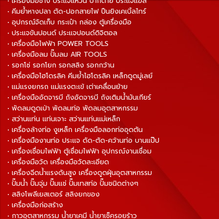
• เครื่องมือช่าง ประแจแหวน ปากตาย ประแจแอล
• คีมย้ำหางปลา ตัด-ปอกสายไฟ ปืนยิงเคเบิ้ลไทร์
• อุปกรณ์จัดเก็บ กระเป๋า กล่อง ตู้เครื่องมือ
• ประแจขันปอนด์ ประแจปอนด์ดิจิตอล
• เครื่องมือไฟฟ้า POWER TOOLS
• เครื่องมือลม ปั๊มลม AIR TOOLS
• รอกโซ่ รอกโยก รอกสลิง รอกกว้าน
• เครื่องมือไฮโดรลิค คีมย้ำไฮโดรลิค เหล็กดูดมู่เลย์
• แม่แรงยกรถ แม่แรงตะเข้ เต่าเคลื่อนย้าย
• เครื่องมืออัดจารบี ถังอัดจารบี ถังเติมน้ำมันเกียร์
• พัดลมดูดเป่า พัดลมท่อ พัดลมอุตสาหกรรม
• สว่านแท่น แท่นเจาะ สว่านแท่นแม่เหล็ก
• เครื่องล้างท่อ งูเหล็ก เครื่องมือลอกท่ออุดตัน
• เครื่องมืองานท่อ ประแจ ดัด-ตัด-คว้านท่อ บานแป๊ป
• เครื่องเชื่อมไฟฟ้า ตู้เชื่อมไฟฟ้า อุปกรณ์งานเชื่อม
• เครื่องมือวัด เครื่องมือวัดละเอียด
• เครื่องฉีดน้ำแรงดันสูง เครื่องดูดฝุ่นอุตสาหกรรม
• ปั๊มน้ำ ปั๊มจุ่ม ปั๊มแช่ ปั๊มเทสท่อ ปั๊มชนิดต่างๆ
• สลิงโพลีเยสเตอร์ สลิงยกของ
• เครื่องมือก่อสร้าง
• กาวอุตสาหกรรม น้ำยาเคมี น้ำยาเช็ครอยร้าว