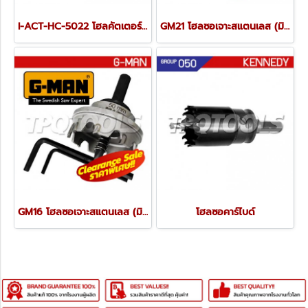
I-ACT-HC-5022 โฮลคัตเตอร์ทั่งเสตนคาร์ไบท์ เจาะลึก 50 มม. รุ่น ONE TOUCH
GM21 โฮลซอเจาะสแตนเลส (มิล) G-MAN
GM16 โฮลซอเจาะสแตนเลส (มิล) G-MAN
โฮลซอคาร์ไบด์