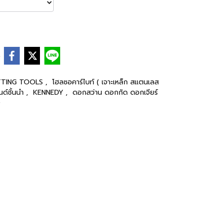
e
CUTTING TOOLS
,
โฮลซอคาร์ไบท์ ( เจาะเหล็ก สแตนเลส
ด์ชั้นนำ
,
KENNEDY
,
ดอกสว่าน ดอกกัด ดอกเจียร์
0