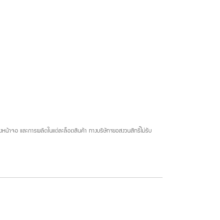
น้าจอ และการผลิตในแต่ละล็อตสินค้า ทางบริษัทฯขอสงวนสิทธิ์ไม่รับ