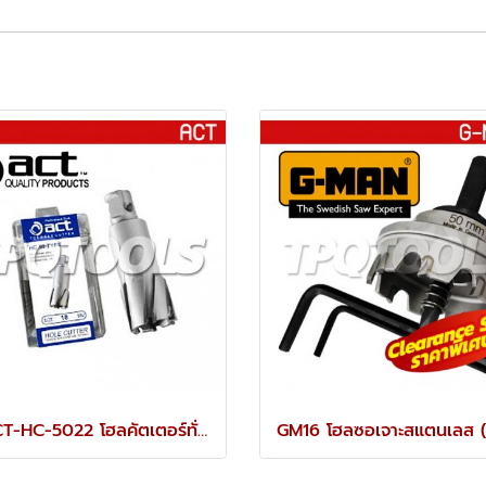
I-ACT-HC-5022 โฮลคัตเตอร์ทั่งเสตนคาร์ไบท์ เจาะลึก 50 มม. รุ่น ONE TOUCH