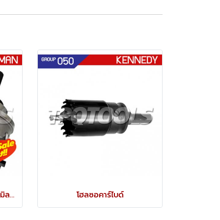
GM16 โฮลซอเจาะสแตนเลส (มิล) G-MAN
โฮลซอคาร์ไบด์