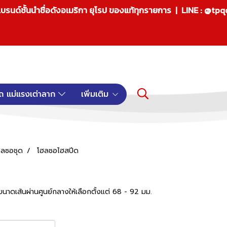
บรนด์ชั้นนำชื่อดังอเมริกา ยุโรป ของแท้ทุกรายการ | LINE : @tp
ถ แม่แรงเต่าลาก
เพิ่มเติม
ฮลซอชุด
โฮลซอไฮสปีด
ีขนาดเส้นผ่านศูนย์กลางให้เลือกตั้งแต่ 68 - 92 มม.