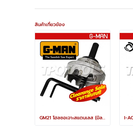
สินค้าเกี่ยวข้อง
GM21 โฮลซอเจาะสแตนเลส (มิล) G-MAN