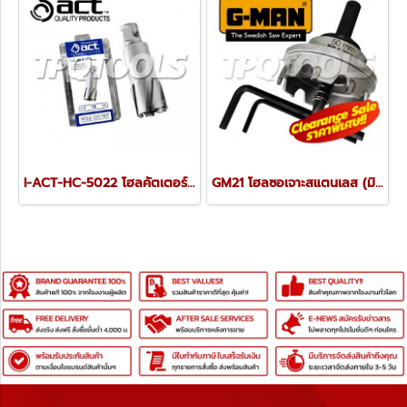
I-ACT-HC-5022 โฮลคัตเตอร์ทั่งเสตนคาร์ไบท์ เจาะลึก 50 มม. รุ่น ONE TOUCH
GM21 โฮลซอเจาะสแตนเลส (มิล) G-MAN