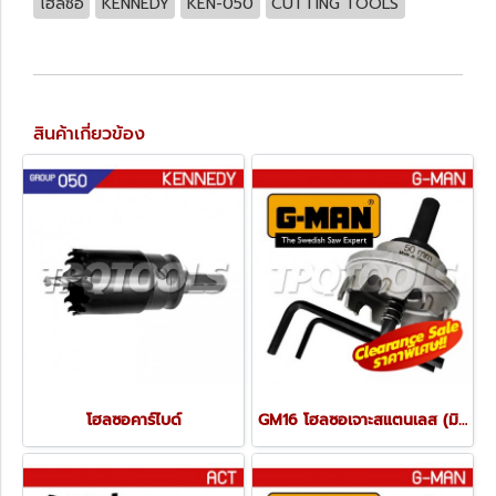
โฮลซอ
KENNEDY
KEN-050
CUTTING TOOLS
สินค้าเกี่ยวข้อง
โฮลซอคาร์ไบด์
GM16 โฮลซอเจาะสแตนเลส (มิล) G-MAN