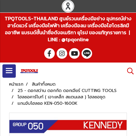
TPQTOOLS-THAILAND ศูนย์รวมเครื่องมือช่าง อุปกรณ์ช่าง
ฮาร์ดแวร์ เครื่องมือไฟฟ้า เครื่องมือลม เครื่องมือไฮโดรลิคมื
ออาชีพ แบรนด์ชั้นนำชื่อดังอเมริกา ยุโรป ของแท้ทุกรายการ |
LINE : @tpqonline
หน้าแรก
สินค้าทั้งหมด
25 - ดอกสว่าน ดอกกัด ดอกเจียร์ CUTTING TOOLS
โฮลซอคาร์ไบท์ ( เจาะเหล็ก สแตนเลส ) โฮลซอชุด
แกนจับโฮลซอ KEN-050-1600K