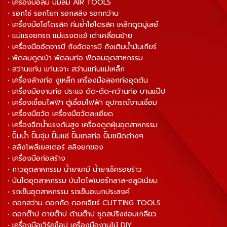
• เครื่องมือลม ปั๊มลม AIR TOOLS
• รอกโซ่ รอกโยก รอกสลิง รอกกว้าน
• เครื่องมือไฮโดรลิค คีมย้ำไฮโดรลิค เหล็กดูดมู่เลย์
• แม่แรงยกรถ แม่แรงตะเข้ เต่าเคลื่อนย้าย
• เครื่องมืออัดจารบี ถังอัดจารบี ถังเติมน้ำมันเกียร์
• พัดลมดูดเป่า พัดลมท่อ พัดลมอุตสาหกรรม
• สว่านแท่น แท่นเจาะ สว่านแท่นแม่เหล็ก
• เครื่องล้างท่อ งูเหล็ก เครื่องมือลอกท่ออุดตัน
• เครื่องมืองานท่อ ประแจ ดัด-ตัด-คว้านท่อ บานแป๊ป
• เครื่องเชื่อมไฟฟ้า ตู้เชื่อมไฟฟ้า อุปกรณ์งานเชื่อม
• เครื่องมือวัด เครื่องมือวัดละเอียด
• เครื่องฉีดน้ำแรงดันสูง เครื่องดูดฝุ่นอุตสาหกรรม
• ปั๊มน้ำ ปั๊มจุ่ม ปั๊มแช่ ปั๊มเทสท่อ ปั๊มชนิดต่างๆ
• สลิงโพลีเยสเตอร์ สลิงยกของ
• เครื่องมือก่อสร้าง
• กาวอุตสาหกรรม น้ำยาเคมี น้ำยาเช็ครอยร้าว
• บันไดอุตสาหกรรม บันไดไฟเบอร์กลาส-อลูมิเนียม
• รถเข็นอุตสาหกรรม รถเข็นอเนกประสงค์
• ดอกสว่าน ดอกกัด ดอกเจียร์ CUTTING TOOLS
• ดอกต๊าป ดายต๊าป ด้ามต๊าป ชุดสปริงซ่อมเกลียว
• เครื่องมือเวิร์คช็อป เครื่องมืองานไม้ DIY