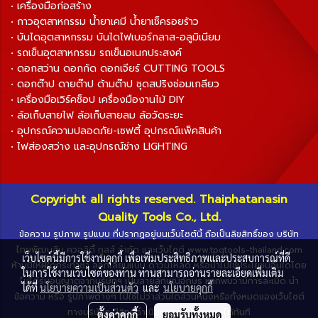
• เครื่องมือก่อสร้าง
• กาวอุตสาหกรรม น้ำยาเคมี น้ำยาเช็ครอยร้าว
• บันไดอุตสาหกรรม บันไดไฟเบอร์กลาส-อลูมิเนียม
• รถเข็นอุตสาหกรรม รถเข็นอเนกประสงค์
• ดอกสว่าน ดอกกัด ดอกเจียร์ CUTTING TOOLS
• ดอกต๊าป ดายต๊าป ด้ามต๊าป ชุดสปริงซ่อมเกลียว
• เครื่องมือเวิร์คช็อป เครื่องมืองานไม้ DIY
• ล้อเก็บสายไฟ ล้อเก็บสายลม ล้อวัดระยะ
• อุปกรณ์ความปลอดภัย-เซฟตี้ อุปกรณ์แพ็คสินค้า
• ไฟส่องสว่าง และอุปกรณ์ช่าง LIGHTING
Copyright all rights reserved. Thaiphatanasin
Quality Tools Co., Ltd.
ข้อความ รูปภาพ รูปแบบ ที่ปรากฏอยู่บนเว็บไซต์นี้ ถือเป็นลิขสิทธิ์ของ บริษัท
ไทยพัฒนสิน ควอลิตี้ ทูลส์ จำกัด และเว็บไซต์ www.tpqtools-thailand.com
เว็บไซต์นี้มีการใช้งานคุกกี้ เพื่อเพิ่มประสิทธิภาพและประสบการณ์ที่ดี
ห้ามมิให้ผู้ใดกระทำซ้ำ ลอกเลียนแบบ ดาวน์โหลด หรือนำไปใช้ประโยชน์อื่นใดโดย
ในการใช้งานเว็บไซต์ของท่าน ท่านสามารถอ่านรายละเอียดเพิ่มเติม
ไม่ได้รับอนุญาตจากบริษัทฯ เป็นลายลักษณ์อักษร หากพบว่ามีการละเมิด นำ
ได้ที่
นโยบายความเป็นส่วนตัว
และ
นโยบายคุกกี้
ข้อความ หรือ รูปภาพต่างๆ ไปใช้ไม่ว่าส่วนใดส่วนหนึ่งหรือทั้งหมดของเว็บไซต์
ทางบริษัทฯ มีสิทธิ์ดำเนินการตามกฎหมายได้ทันที
ตั้งค่าคุกกี้
ยอมรับทั้งหมด