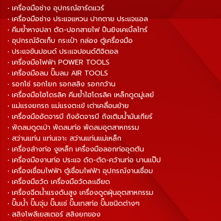
• เครื่องมือช่าง อุปกรณ์ฮาร์ดแวร์
• เครื่องมือช่าง ประแจแหวน ปากตาย ประแจแอล
• คีมย้ำหางปลา ตัด-ปอกสายไฟ ปืนยิงเคเบิ้ลไทร์
• อุปกรณ์จัดเก็บ กระเป๋า กล่อง ตู้เครื่องมือ
• ประแจขันปอนด์ ประแจปอนด์ดิจิตอล
• เครื่องมือไฟฟ้า POWER TOOLS
• เครื่องมือลม ปั๊มลม AIR TOOLS
• รอกโซ่ รอกโยก รอกสลิง รอกกว้าน
• เครื่องมือไฮโดรลิค คีมย้ำไฮโดรลิค เหล็กดูดมู่เลย์
• แม่แรงยกรถ แม่แรงตะเข้ เต่าเคลื่อนย้าย
• เครื่องมืออัดจารบี ถังอัดจารบี ถังเติมน้ำมันเกียร์
• พัดลมดูดเป่า พัดลมท่อ พัดลมอุตสาหกรรม
• สว่านแท่น แท่นเจาะ สว่านแท่นแม่เหล็ก
• เครื่องล้างท่อ งูเหล็ก เครื่องมือลอกท่ออุดตัน
• เครื่องมืองานท่อ ประแจ ดัด-ตัด-คว้านท่อ บานแป๊ป
• เครื่องเชื่อมไฟฟ้า ตู้เชื่อมไฟฟ้า อุปกรณ์งานเชื่อม
• เครื่องมือวัด เครื่องมือวัดละเอียด
• เครื่องฉีดน้ำแรงดันสูง เครื่องดูดฝุ่นอุตสาหกรรม
• ปั๊มน้ำ ปั๊มจุ่ม ปั๊มแช่ ปั๊มเทสท่อ ปั๊มชนิดต่างๆ
• สลิงโพลีเยสเตอร์ สลิงยกของ