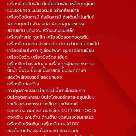
• เครื่องมือไฮโดรลิค คีมย้ำไฮโดรลิค เหล็กดูดมู่เลย์
• แม่แรงยกรถ แม่แรงตะเข้ เต่าเคลื่อนย้าย
• เครื่องมืออัดจารบี ถังอัดจารบี ถังเติมน้ำมันเกียร์
• พัดลมดูดเป่า พัดลมท่อ พัดลมอุตสาหกรรม
• สว่านแท่น แท่นเจาะ สว่านแท่นแม่เหล็ก
• เครื่องล้างท่อ งูเหล็ก เครื่องมือลอกท่ออุดตัน
• เครื่องมืองานท่อ ประแจ ดัด-ตัด-คว้านท่อ บานแป๊ป
• เครื่องเชื่อมไฟฟ้า ตู้เชื่อมไฟฟ้า อุปกรณ์งานเชื่อม
• เครื่องมือวัด เครื่องมือวัดละเอียด
• เครื่องฉีดน้ำแรงดันสูง เครื่องดูดฝุ่นอุตสาหกรรม
• ปั๊มน้ำ ปั๊มจุ่ม ปั๊มแช่ ปั๊มเทสท่อ ปั๊มชนิดต่างๆ
• สลิงโพลีเยสเตอร์ สลิงยกของ
• เครื่องมือก่อสร้าง
• กาวอุตสาหกรรม น้ำยาเคมี น้ำยาเช็ครอยร้าว
• บันไดอุตสาหกรรม บันไดไฟเบอร์กลาส-อลูมิเนียม
• รถเข็นอุตสาหกรรม รถเข็นอเนกประสงค์
• ดอกสว่าน ดอกกัด ดอกเจียร์ CUTTING TOOLS
• ดอกต๊าป ดายต๊าป ด้ามต๊าป ชุดสปริงซ่อมเกลียว
• เครื่องมือเวิร์คช็อป เครื่องมืองานไม้ DIY
• ล้อเก็บสายไฟ ล้อเก็บสายลม ล้อวัดระยะ