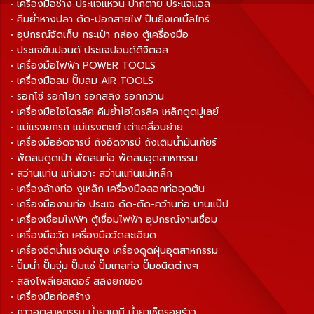
• เครื่องมือช่าง ประแจแหวน ปากตาย ประแจแอล
• คีมย้ำหางปลา ตัด-ปอกสายไฟ ปืนยิงเคเบิ้ลไทร์
• อุปกรณ์จัดเก็บ กระเป๋า กล่อง ตู้เครื่องมือ
• ประแจขันปอนด์ ประแจปอนด์ดิจิตอล
• เครื่องมือไฟฟ้า POWER TOOLS
• เครื่องมือลม ปั๊มลม AIR TOOLS
• รอกโซ่ รอกโยก รอกสลิง รอกกว้าน
• เครื่องมือไฮโดรลิค คีมย้ำไฮโดรลิค เหล็กดูดมู่เลย์
• แม่แรงยกรถ แม่แรงตะเข้ เต่าเคลื่อนย้าย
• เครื่องมืออัดจารบี ถังอัดจารบี ถังเติมน้ำมันเกียร์
• พัดลมดูดเป่า พัดลมท่อ พัดลมอุตสาหกรรม
• สว่านแท่น แท่นเจาะ สว่านแท่นแม่เหล็ก
• เครื่องล้างท่อ งูเหล็ก เครื่องมือลอกท่ออุดตัน
• เครื่องมืองานท่อ ประแจ ดัด-ตัด-คว้านท่อ บานแป๊ป
• เครื่องเชื่อมไฟฟ้า ตู้เชื่อมไฟฟ้า อุปกรณ์งานเชื่อม
• เครื่องมือวัด เครื่องมือวัดละเอียด
• เครื่องฉีดน้ำแรงดันสูง เครื่องดูดฝุ่นอุตสาหกรรม
• ปั๊มน้ำ ปั๊มจุ่ม ปั๊มแช่ ปั๊มเทสท่อ ปั๊มชนิดต่างๆ
• สลิงโพลีเยสเตอร์ สลิงยกของ
• เครื่องมือก่อสร้าง
• กาวอุตสาหกรรม น้ำยาเคมี น้ำยาเช็ครอยร้าว