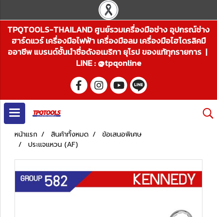
TPQTOOLS-THAILAND ศูนย์รวมเครื่องมือช่าง อุปกรณ์ช่าง
ฮาร์ดแวร์ เครื่องมือไฟฟ้า เครื่องมือลม เครื่องมือไฮโดรลิคมื
ออาชีพ แบรนด์ชั้นนำชื่อดังอเมริกา ยุโรป ของแท้ทุกรายการ |
LINE : @tpqonline
หน้าแรก
สินค้าทั้งหมด
ข้อเสนอพิเศษ
ประแจแหวน (AF)