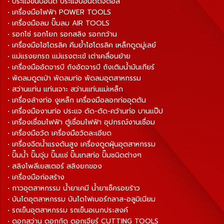
• ประแจขันปอนด์ ประแจปอนด์ดิจิตอล
• เครื่องมือไฟฟ้า POWER TOOLS
• เครื่องมือลม ปั๊มลม AIR TOOLS
• รอกโซ่ รอกโยก รอกสลิง รอกกว้าน
• เครื่องมือไฮโดรลิค คีมย้ำไฮโดรลิค เหล็กดูดมู่เลย์
• แม่แรงยกรถ แม่แรงตะเข้ เต่าเคลื่อนย้าย
• เครื่องมืออัดจารบี ถังอัดจารบี ถังเติมน้ำมันเกียร์
• พัดลมดูดเป่า พัดลมท่อ พัดลมอุตสาหกรรม
• สว่านแท่น แท่นเจาะ สว่านแท่นแม่เหล็ก
• เครื่องล้างท่อ งูเหล็ก เครื่องมือลอกท่ออุดตัน
• เครื่องมืองานท่อ ประแจ ดัด-ตัด-คว้านท่อ บานแป๊ป
• เครื่องเชื่อมไฟฟ้า ตู้เชื่อมไฟฟ้า อุปกรณ์งานเชื่อม
• เครื่องมือวัด เครื่องมือวัดละเอียด
• เครื่องฉีดน้ำแรงดันสูง เครื่องดูดฝุ่นอุตสาหกรรม
• ปั๊มน้ำ ปั๊มจุ่ม ปั๊มแช่ ปั๊มเทสท่อ ปั๊มชนิดต่างๆ
• สลิงโพลีเยสเตอร์ สลิงยกของ
• เครื่องมือก่อสร้าง
• กาวอุตสาหกรรม น้ำยาเคมี น้ำยาเช็ครอยร้าว
• บันไดอุตสาหกรรม บันไดไฟเบอร์กลาส-อลูมิเนียม
• รถเข็นอุตสาหกรรม รถเข็นอเนกประสงค์
• ดอกสว่าน ดอกกัด ดอกเจียร์ CUTTING TOOLS