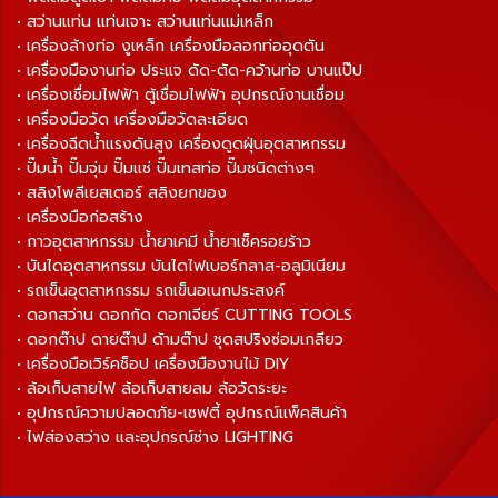
• สว่านแท่น แท่นเจาะ สว่านแท่นแม่เหล็ก
• เครื่องล้างท่อ งูเหล็ก เครื่องมือลอกท่ออุดตัน
• เครื่องมืองานท่อ ประแจ ดัด-ตัด-คว้านท่อ บานแป๊ป
• เครื่องเชื่อมไฟฟ้า ตู้เชื่อมไฟฟ้า อุปกรณ์งานเชื่อม
• เครื่องมือวัด เครื่องมือวัดละเอียด
• เครื่องฉีดน้ำแรงดันสูง เครื่องดูดฝุ่นอุตสาหกรรม
• ปั๊มน้ำ ปั๊มจุ่ม ปั๊มแช่ ปั๊มเทสท่อ ปั๊มชนิดต่างๆ
• สลิงโพลีเยสเตอร์ สลิงยกของ
• เครื่องมือก่อสร้าง
• กาวอุตสาหกรรม น้ำยาเคมี น้ำยาเช็ครอยร้าว
• บันไดอุตสาหกรรม บันไดไฟเบอร์กลาส-อลูมิเนียม
• รถเข็นอุตสาหกรรม รถเข็นอเนกประสงค์
• ดอกสว่าน ดอกกัด ดอกเจียร์ CUTTING TOOLS
• ดอกต๊าป ดายต๊าป ด้ามต๊าป ชุดสปริงซ่อมเกลียว
• เครื่องมือเวิร์คช็อป เครื่องมืองานไม้ DIY
• ล้อเก็บสายไฟ ล้อเก็บสายลม ล้อวัดระยะ
• อุปกรณ์ความปลอดภัย-เซฟตี้ อุปกรณ์แพ็คสินค้า
• ไฟส่องสว่าง และอุปกรณ์ช่าง LIGHTING