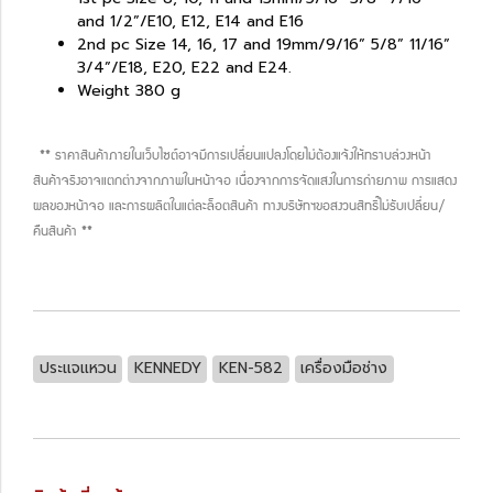
and 1/2”/E10, E12, E14 and E16
2nd pc Size 14, 16, 17 and 19mm/9/16” 5/8” 11/16”
3/4”/E18, E20, E22 and E24.
Weight 380 g
** ราคาสินค้าภายในเว็บไซต์อาจมีการเปลี่ยนแปลงโดยไม่ต้องแจ้งให้ทราบล่วงหน้า
สินค้าจริงอาจแตกต่างจากภาพในหน้าจอ เนื่องจากการจัดแสงในการถ่ายภาพ การแสดง
ผลของหน้าจอ และการผลิตในแต่ละล็อตสินค้า ทางบริษัทฯขอสงวนสิทธิ์ไม่รับเปลี่ยน/
คืนสินค้า **
ประแจแหวน
KENNEDY
KEN-582
เครื่องมือช่าง