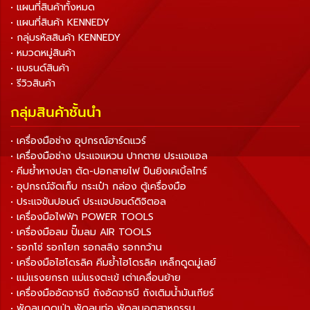
• แผนที่สินค้าทั้งหมด
• แผนที่สินค้า KENNEDY
• กลุ่มรหัสสินค้า KENNEDY
• หมวดหมู่สินค้า
• แบรนด์สินค้า
• รีวิวสินค้า
กลุ่มสินค้าชั้นนำ
• เครื่องมือช่าง อุปกรณ์ฮาร์ดแวร์
• เครื่องมือช่าง ประแจแหวน ปากตาย ประแจแอล
• คีมย้ำหางปลา ตัด-ปอกสายไฟ ปืนยิงเคเบิ้ลไทร์
• อุปกรณ์จัดเก็บ กระเป๋า กล่อง ตู้เครื่องมือ
• ประแจขันปอนด์ ประแจปอนด์ดิจิตอล
• เครื่องมือไฟฟ้า POWER TOOLS
• เครื่องมือลม ปั๊มลม AIR TOOLS
• รอกโซ่ รอกโยก รอกสลิง รอกกว้าน
• เครื่องมือไฮโดรลิค คีมย้ำไฮโดรลิค เหล็กดูดมู่เลย์
• แม่แรงยกรถ แม่แรงตะเข้ เต่าเคลื่อนย้าย
• เครื่องมืออัดจารบี ถังอัดจารบี ถังเติมน้ำมันเกียร์
• พัดลมดูดเป่า พัดลมท่อ พัดลมอุตสาหกรรม