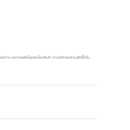
น้าจอ และการผลิตในแต่ละล็อตสินค้า ทางบริษัทฯขอสงวนสิทธิ์ไม่รับ