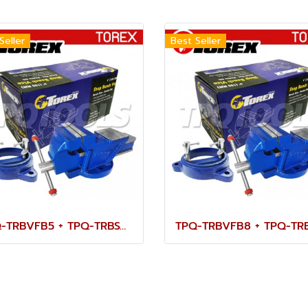
Seller
Best Seller
TPQ-TRBVFB5 + TPQ-TRBSWV5 ชุดปากกาจับชิ้นงาน 125 มม. (5") พร้อมฐานหมุน