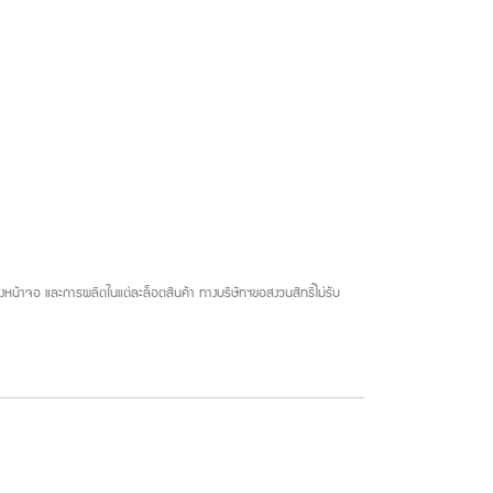
น้าจอ และการผลิตในแต่ละล็อตสินค้า ทางบริษัทฯขอสงวนสิทธิ์ไม่รับ