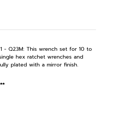
 - Q23M: This wrench set for 10 to
single hex ratchet wrenches and
ly plated with a mirror finish.
**