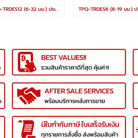
TPQ-TRDES12 (6-32 มม.) ประแจปากตายชุด 12 ตัว TOREX