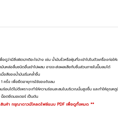
่ามีสิ่งผิดปกติอะไรบ้าง เช่น น้ำมันรั่วหรือฝุ่นที่จะเข้าไปในตัวเครื่องก่อใ
ำมันหล่อลื่นชนิดอื่นเข้าไปผสม อาจจะส่งผลเสียกับชิ้นส่วนภายในปั๊มลมได้
ื่อสีของน้ำมันเริ่มคล้ำขึ้น
1 ครั้ง เพื่อยืดอายุการใช้ของถังลม
วามร้อนได้ไม่ดีเพราะจะทำให้ความร้อนสะสมในบริเวณนั้นสูงขึ้น และทำให้อุณหภ
์ น็อตยึดมอเตอร์ เป็นต้น
ินค้า กรุณาดาวน์โหลดไฟล์แนบ PDF เพื่อดูทั้งหมด **