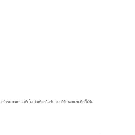
น้าจอ และการผลิตในแต่ละล็อตสินค้า ทางบริษัทฯขอสงวนสิทธิ์ไม่รับ