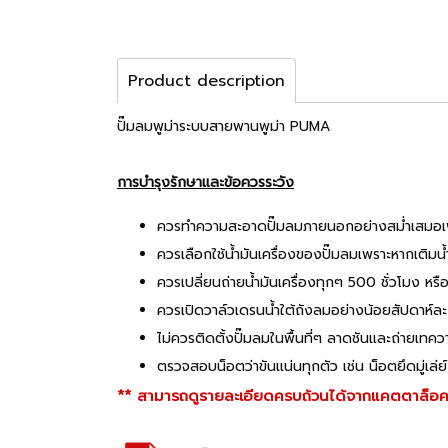
Product description
ปั๊มลมพูม่าระบบสายพานพูม่า PUMA
การบำรุงรักษาและข้อควรระวัง
ควรทำความสะอาดปั๊มลมภายนอกอย่างสม่ำเสมอเพื่อดูว
ควรเลือกใช้น้ำมันเครื่องของปั๊มลมเพราะหากเติมน้
ควรเปลี่ยนถ่ายน้ำมันเครื่องทุกๆ 500 ชั่วโมง หรือเม
ควรเปิดวาล์วเดรนน้ำใต้ถังลมอย่างน้อยสัปดาห์ละ 
ไม่ควรติดตั้งปั๊มลมในพื้นที่ๆ ลาดชันและถ่ายเทค
ตรวจสอบน็อตว่าขันแน่นทุกตัว เช่น น็อตยึดมู่เล่ย
** สามารถดูรายละเอียดครบถ้วนได้จากแคตตาล็อคส