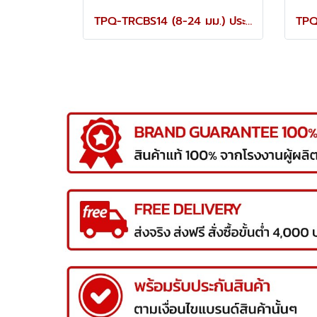
TPQ-TRCBS14 (8-24 มม.) ประแจแหวนข้างปากตายชุด 14 ตัว TOREX