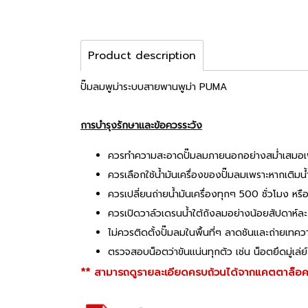
Product description
ปั๊มลมพูม่าระบบสายพานพูม่า PUMA
การบำรุงรักษาและข้อควรระวัง
ควรทำความสะอาดปั๊มลมภายนอกอย่างสม่ำเสมอเพื่อดูว
ควรเลือกใช้น้ำมันเครื่องของปั๊มลมเพราะหากเติมน้
ควรเปลี่ยนถ่ายน้ำมันเครื่องทุกๆ 500 ชั่วโมง หรือเม
ควรเปิดวาล์วเดรนน้ำใต้ถังลมอย่างน้อยสัปดาห์ละ 
ไม่ควรติดตั้งปั๊มลมในพื้นที่ๆ ลาดชันและถ่ายเทค
ตรวจสอบน็อตว่าขันแน่นทุกตัว เช่น น็อตยึดมู่เล่ย
** สามารถดูรายละเอียดครบถ้วนได้จากแคตตาล็อคส