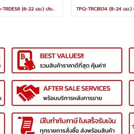
TPQ-TRDES8 (6-22 มม.) ประแจปากตายชุด 8 ตัว TOREX