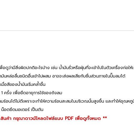
่ามีสิ่งผิดปกติอะไรบ้าง เช่น น้ำมันรั่วหรือฝุ่นที่จะเข้าไปในตัวเครื่องก่อใ
ำมันหล่อลื่นชนิดอื่นเข้าไปผสม อาจจะส่งผลเสียกับชิ้นส่วนภายในปั๊มลมได้
ื่อสีของน้ำมันเริ่มคล้ำขึ้น
1 ครั้ง เพื่อยืดอายุการใช้ของถังลม
วามร้อนได้ไม่ดีเพราะจะทำให้ความร้อนสะสมในบริเวณนั้นสูงขึ้น และทำให้อุณหภ
์ น็อตยึดมอเตอร์ เป็นต้น
ินค้า กรุณาดาวน์โหลดไฟล์แนบ PDF เพื่อดูทั้งหมด **