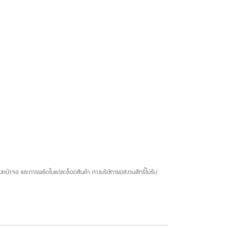
น้าจอ และการผลิตในแต่ละล็อตสินค้า ทางบริษัทฯขอสงวนสิทธิ์ไม่รับ