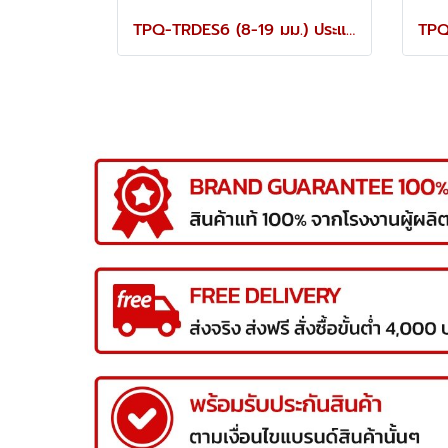
TPQ-TRDES6 (8-19 มม.) ประแจปากตายชุด 6 ตัว TOREX