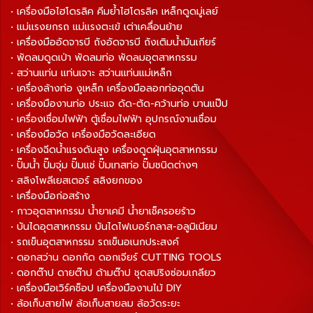
• เครื่องมือไฮโดรลิค คีมย้ำไฮโดรลิค เหล็กดูดมู่เลย์
• แม่แรงยกรถ แม่แรงตะเข้ เต่าเคลื่อนย้าย
• เครื่องมืออัดจารบี ถังอัดจารบี ถังเติมน้ำมันเกียร์
• พัดลมดูดเป่า พัดลมท่อ พัดลมอุตสาหกรรม
• สว่านแท่น แท่นเจาะ สว่านแท่นแม่เหล็ก
• เครื่องล้างท่อ งูเหล็ก เครื่องมือลอกท่ออุดตัน
• เครื่องมืองานท่อ ประแจ ดัด-ตัด-คว้านท่อ บานแป๊ป
• เครื่องเชื่อมไฟฟ้า ตู้เชื่อมไฟฟ้า อุปกรณ์งานเชื่อม
• เครื่องมือวัด เครื่องมือวัดละเอียด
• เครื่องฉีดน้ำแรงดันสูง เครื่องดูดฝุ่นอุตสาหกรรม
• ปั๊มน้ำ ปั๊มจุ่ม ปั๊มแช่ ปั๊มเทสท่อ ปั๊มชนิดต่างๆ
• สลิงโพลีเยสเตอร์ สลิงยกของ
• เครื่องมือก่อสร้าง
• กาวอุตสาหกรรม น้ำยาเคมี น้ำยาเช็ครอยร้าว
• บันไดอุตสาหกรรม บันไดไฟเบอร์กลาส-อลูมิเนียม
• รถเข็นอุตสาหกรรม รถเข็นอเนกประสงค์
• ดอกสว่าน ดอกกัด ดอกเจียร์ CUTTING TOOLS
• ดอกต๊าป ดายต๊าป ด้ามต๊าป ชุดสปริงซ่อมเกลียว
• เครื่องมือเวิร์คช็อป เครื่องมืองานไม้ DIY
• ล้อเก็บสายไฟ ล้อเก็บสายลม ล้อวัดระยะ