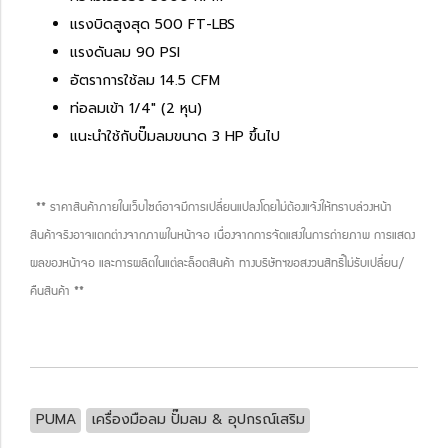
แรงบิดสูงสุด 500 FT-LBS
แรงดันลม 90 PSI
อัตราการใช้ลม 14.5 CFM
ท่อลมเข้า 1/4" (2 หุน)
แนะนำใช้กับปั๊มลมขนาด 3 HP ขึ้นไป
** ราคาสินค้าภายในเว็บไซต์อาจมีการเปลี่ยนแปลงโดยไม่ต้องแจ้งให้ทราบล่วงหน้า
สินค้าจริงอาจแตกต่างจากภาพในหน้าจอ เนื่องจากการจัดแสงในการถ่ายภาพ การแสดง
ผลของหน้าจอ และการผลิตในแต่ละล็อตสินค้า ทางบริษัทฯขอสงวนสิทธิ์ไม่รับเปลี่ยน/
คืนสินค้า **
PUMA
เครื่องมือลม ปั๊มลม & อุปกรณ์เสริม