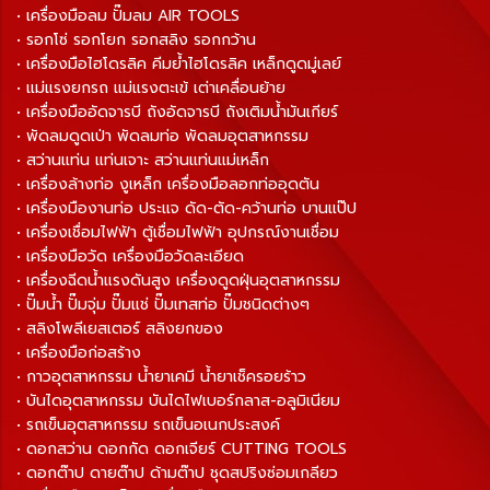
• เครื่องมือลม ปั๊มลม AIR TOOLS
• รอกโซ่ รอกโยก รอกสลิง รอกกว้าน
• เครื่องมือไฮโดรลิค คีมย้ำไฮโดรลิค เหล็กดูดมู่เลย์
• แม่แรงยกรถ แม่แรงตะเข้ เต่าเคลื่อนย้าย
• เครื่องมืออัดจารบี ถังอัดจารบี ถังเติมน้ำมันเกียร์
• พัดลมดูดเป่า พัดลมท่อ พัดลมอุตสาหกรรม
• สว่านแท่น แท่นเจาะ สว่านแท่นแม่เหล็ก
• เครื่องล้างท่อ งูเหล็ก เครื่องมือลอกท่ออุดตัน
• เครื่องมืองานท่อ ประแจ ดัด-ตัด-คว้านท่อ บานแป๊ป
• เครื่องเชื่อมไฟฟ้า ตู้เชื่อมไฟฟ้า อุปกรณ์งานเชื่อม
• เครื่องมือวัด เครื่องมือวัดละเอียด
• เครื่องฉีดน้ำแรงดันสูง เครื่องดูดฝุ่นอุตสาหกรรม
• ปั๊มน้ำ ปั๊มจุ่ม ปั๊มแช่ ปั๊มเทสท่อ ปั๊มชนิดต่างๆ
• สลิงโพลีเยสเตอร์ สลิงยกของ
• เครื่องมือก่อสร้าง
• กาวอุตสาหกรรม น้ำยาเคมี น้ำยาเช็ครอยร้าว
• บันไดอุตสาหกรรม บันไดไฟเบอร์กลาส-อลูมิเนียม
• รถเข็นอุตสาหกรรม รถเข็นอเนกประสงค์
• ดอกสว่าน ดอกกัด ดอกเจียร์ CUTTING TOOLS
• ดอกต๊าป ดายต๊าป ด้ามต๊าป ชุดสปริงซ่อมเกลียว