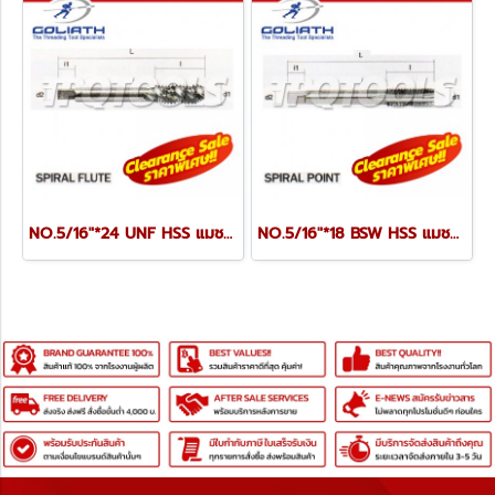
NO.5/16"*24 UNF HSS แมชชีนต๊าปเกลียวสว่าน GOSPUNF02024
NO.5/16"*18 BSW HSS แมชชีนต๊าป GOSQBSW02018