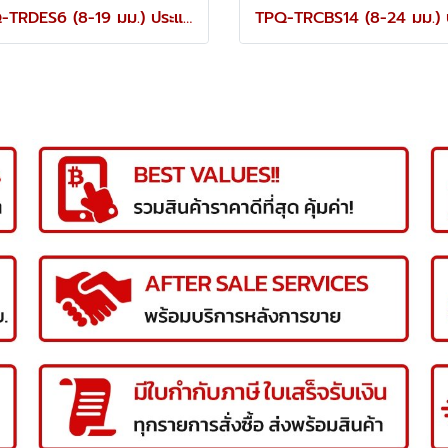
TPQ-TRDES6 (8-19 มม.) ประแจปากตายชุด 6 ตัว TOREX