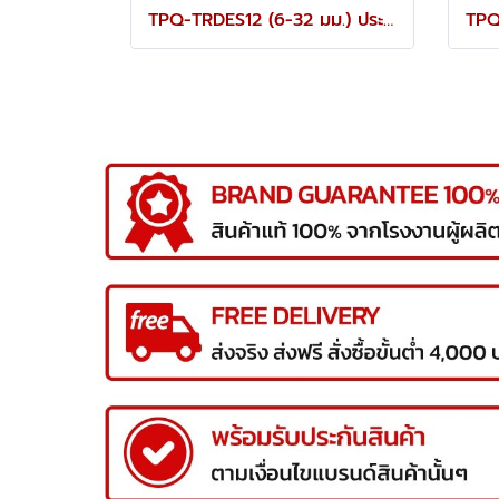
TPQ-TRDES12 (6-32 มม.) ประแจปากตายชุด 12 ตัว TOREX