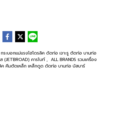
e
ค กระบอกแม่แรงไฮโดรลิค ดัดท่อ เจาะรู ตัดท่อ บานท่อ
อส (JETBROAD) คารไบท์
,
ALL BRANDS รวมเครื่อง
ค คีมตัดเหล็ก เหล็กดูด ดัดท่อ บานท่อ บัสบาร์