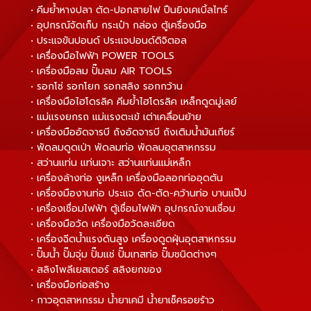
• คีมย้ำหางปลา ตัด-ปอกสายไฟ ปืนยิงเคเบิ้ลไทร์
• อุปกรณ์จัดเก็บ กระเป๋า กล่อง ตู้เครื่องมือ
• ประแจขันปอนด์ ประแจปอนด์ดิจิตอล
• เครื่องมือไฟฟ้า POWER TOOLS
• เครื่องมือลม ปั๊มลม AIR TOOLS
• รอกโซ่ รอกโยก รอกสลิง รอกกว้าน
• เครื่องมือไฮโดรลิค คีมย้ำไฮโดรลิค เหล็กดูดมู่เลย์
• แม่แรงยกรถ แม่แรงตะเข้ เต่าเคลื่อนย้าย
• เครื่องมืออัดจารบี ถังอัดจารบี ถังเติมน้ำมันเกียร์
• พัดลมดูดเป่า พัดลมท่อ พัดลมอุตสาหกรรม
• สว่านแท่น แท่นเจาะ สว่านแท่นแม่เหล็ก
• เครื่องล้างท่อ งูเหล็ก เครื่องมือลอกท่ออุดตัน
• เครื่องมืองานท่อ ประแจ ดัด-ตัด-คว้านท่อ บานแป๊ป
• เครื่องเชื่อมไฟฟ้า ตู้เชื่อมไฟฟ้า อุปกรณ์งานเชื่อม
• เครื่องมือวัด เครื่องมือวัดละเอียด
• เครื่องฉีดน้ำแรงดันสูง เครื่องดูดฝุ่นอุตสาหกรรม
• ปั๊มน้ำ ปั๊มจุ่ม ปั๊มแช่ ปั๊มเทสท่อ ปั๊มชนิดต่างๆ
• สลิงโพลีเยสเตอร์ สลิงยกของ
• เครื่องมือก่อสร้าง
• กาวอุตสาหกรรม น้ำยาเคมี น้ำยาเช็ครอยร้าว