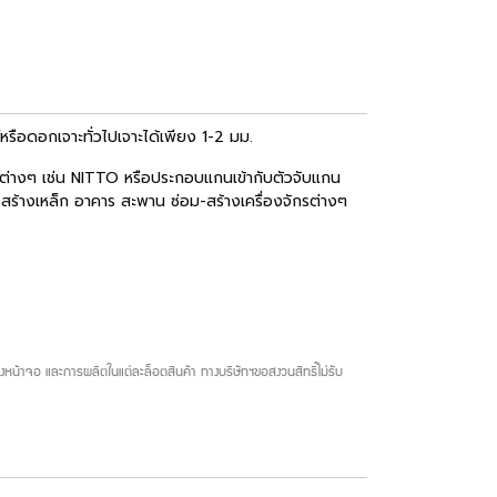
รือดอกเจาะทั่วไปเจาะได้เพียง 1-2 มม.
้อต่างๆ เช่น NITTO หรือประกอบแกนเข้ากับตัวจับแกน
ครสร้างเหล็ก อาคาร สะพาน ซ่อม-สร้างเครื่องจักรต่างๆ
น้าจอ และการผลิตในแต่ละล็อตสินค้า ทางบริษัทฯขอสงวนสิทธิ์ไม่รับ