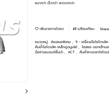
หนากว่า เร็วกว่า สะดวกกว่า
เพิ่มรายการโปรด
เปรียบเทียบ
Shar
หมวดหมู่ :
ข้อเสนอพิเศษ
,
9 - เครื่องมือไฮโดรลิ
คีมย้ำไฮโดรลิค เหล็กดูดมูเล่ย์
,
โฮสซอ ดอกเจ็ทบ
มือช่างแบรนด์ชั้นนำ
,
ACT
,
คีมย้ำหางปลาไฮโดรลิ