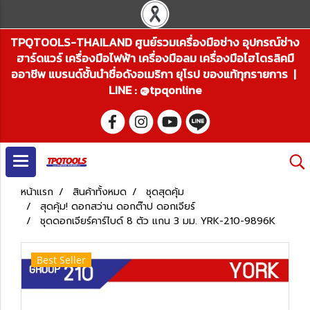
TPQTOOLS-THAILAND ศูนย์รวมเครื่องมือช่าง อุปกรณ์ช่าง
ฮาร์ดแวร์ เครื่องมือไฟฟ้า เครื่องมือลม เครื่องมือไฮโดรลิคมื
ออาชีพ แบรนด์ชั้นนำชื่อดังอเมริกา ยุโรป ของแท้ทุกรายการ |
LINE : @tpqonline
หน้าแรก
สินค้าทั้งหมด
ชุดสุดคุ้ม
สุดคุ้ม! ดอกสว่าน ดอกต๊าป ดอกเจียร์
ชุดดอกเจียร์คาร์ไบด์ 8 ตัว แกน 3 มม. YRK-210-9896K
Best Seller