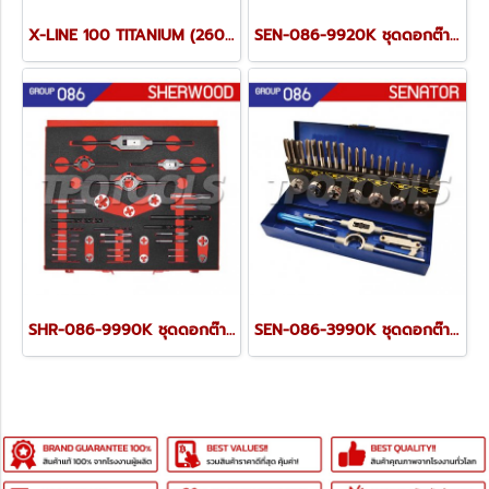
X-LINE 100 TITANIUM (2607017397) ชุดดอกสว่าน-ดอกไขควง 100 ชิ้น (Blue)
SEN-086-9920K ชุดดอกต๊าป-ดายต๊าป M3-M6 เกรดไฮสปีด HSS (10 ตัวชุด)
SHR-086-9990K ชุดดอกต๊าป-ดายต๊าป M2-M16 เกรดไฮสปีด HSS (37 ตัวชุด)
SEN-086-3990K ชุดดอกต๊าป-ดายต๊าป 32ตัวชุด เกรดคาร์บอนสตีล ขนาด M3-M12