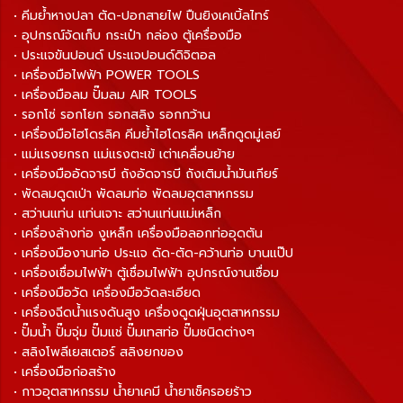
• คีมย้ำหางปลา ตัด-ปอกสายไฟ ปืนยิงเคเบิ้ลไทร์
• อุปกรณ์จัดเก็บ กระเป๋า กล่อง ตู้เครื่องมือ
• ประแจขันปอนด์ ประแจปอนด์ดิจิตอล
• เครื่องมือไฟฟ้า POWER TOOLS
• เครื่องมือลม ปั๊มลม AIR TOOLS
• รอกโซ่ รอกโยก รอกสลิง รอกกว้าน
• เครื่องมือไฮโดรลิค คีมย้ำไฮโดรลิค เหล็กดูดมู่เลย์
• แม่แรงยกรถ แม่แรงตะเข้ เต่าเคลื่อนย้าย
• เครื่องมืออัดจารบี ถังอัดจารบี ถังเติมน้ำมันเกียร์
• พัดลมดูดเป่า พัดลมท่อ พัดลมอุตสาหกรรม
• สว่านแท่น แท่นเจาะ สว่านแท่นแม่เหล็ก
• เครื่องล้างท่อ งูเหล็ก เครื่องมือลอกท่ออุดตัน
• เครื่องมืองานท่อ ประแจ ดัด-ตัด-คว้านท่อ บานแป๊ป
• เครื่องเชื่อมไฟฟ้า ตู้เชื่อมไฟฟ้า อุปกรณ์งานเชื่อม
• เครื่องมือวัด เครื่องมือวัดละเอียด
• เครื่องฉีดน้ำแรงดันสูง เครื่องดูดฝุ่นอุตสาหกรรม
• ปั๊มน้ำ ปั๊มจุ่ม ปั๊มแช่ ปั๊มเทสท่อ ปั๊มชนิดต่างๆ
• สลิงโพลีเยสเตอร์ สลิงยกของ
• เครื่องมือก่อสร้าง
• กาวอุตสาหกรรม น้ำยาเคมี น้ำยาเช็ครอยร้าว