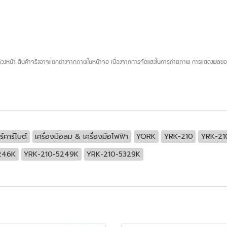
บล่วงหน้า สินค้าจริงอาจแตกต่างจากภาพในหน้าจอ เนื่องจากการจัดแสงในการถ่ายภาพ การแสดงผลของห
์คาร์ไบด์
เครื่องมือลม & เครื่องมือไฟฟ้า
YORK
YRK-210
YRK-21
246K
YRK-210-5249K
YRK-210-5329K