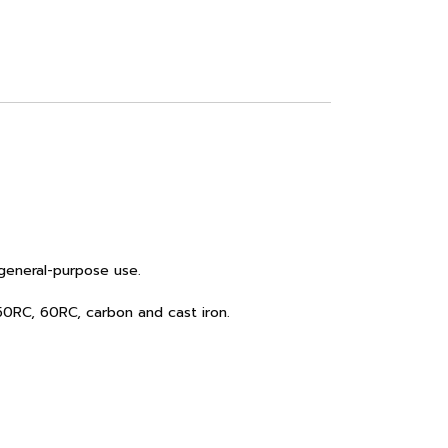
general-purpose use.
 50RC, 60RC, carbon and cast iron.