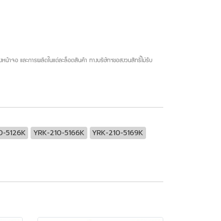
น้าจอ และการผลิตในแต่ละล็อตสินค้า ทางบริษัทฯขอสงวนสิทธิ์ไม่รับ
0-5126K
YRK-210-5166K
YRK-210-5169K