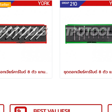
Seller
ชุดดอกเจียร์คาร์ไบด์ 8 ตัว แกน 6 มม. YRK-210-9886K