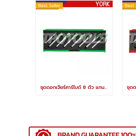
Best Seller
Best 
ชุดดอกเจียร์คาร์ไบด์ 8 ตัว แกน 6 มม. YRK-210-9920K