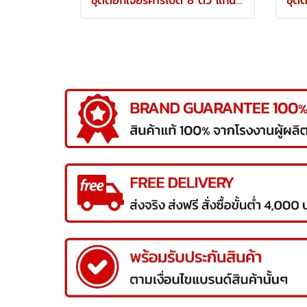
ชุดดอกเจียร์คาร์ไบด์ 8 ตัว แกน 3 มม. YRK-210-9896K