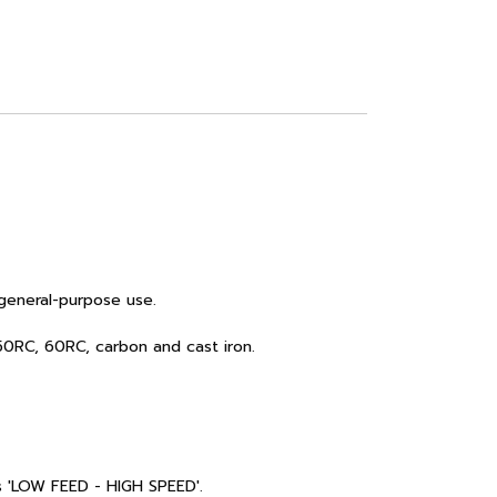
general-purpose use.
 50RC, 60RC, carbon and cast iron.
m's 'LOW FEED - HIGH SPEED'.