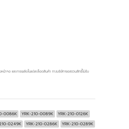
น้าจอ และการผลิตในแต่ละล็อตสินค้า ทางบริษัทฯขอสงวนสิทธิ์ไม่รับ
0-0086K
YRK-210-0089K
YRK-210-0126K
210-0249K
YRK-210-0286K
YRK-210-0289K