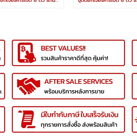
ชุดดอกเจียร์คาร์ไบด์ 8 ตัว แกน 6 มม. YRK-210-9920K