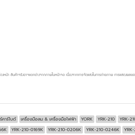
บล่วงหน้า สินค้าจริงอาจแตกต่างจากภาพในหน้าจอ เนื่องจากการจัดแสงในการถ่ายภาพ การแสดงผลของห
์คาร์ไบด์
เครื่องมือลม & เครื่องมือไฟฟ้า
YORK
YRK-210
YRK-21
66K
YRK-210-0169K
YRK-210-0206K
YRK-210-0246K
YRK-