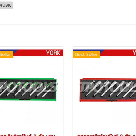
0409K
Seller
Best Seller