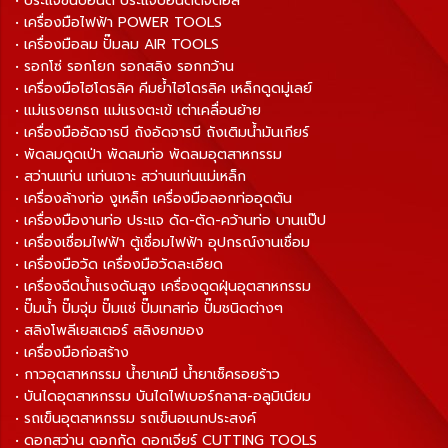
• ประแจขันปอนด์ ประแจปอนด์ดิจิตอล
• เครื่องมือไฟฟ้า POWER TOOLS
• เครื่องมือลม ปั๊มลม AIR TOOLS
• รอกโซ่ รอกโยก รอกสลิง รอกกว้าน
• เครื่องมือไฮโดรลิค คีมย้ำไฮโดรลิค เหล็กดูดมู่เลย์
• แม่แรงยกรถ แม่แรงตะเข้ เต่าเคลื่อนย้าย
• เครื่องมืออัดจารบี ถังอัดจารบี ถังเติมน้ำมันเกียร์
• พัดลมดูดเป่า พัดลมท่อ พัดลมอุตสาหกรรม
• สว่านแท่น แท่นเจาะ สว่านแท่นแม่เหล็ก
• เครื่องล้างท่อ งูเหล็ก เครื่องมือลอกท่ออุดตัน
• เครื่องมืองานท่อ ประแจ ดัด-ตัด-คว้านท่อ บานแป๊ป
• เครื่องเชื่อมไฟฟ้า ตู้เชื่อมไฟฟ้า อุปกรณ์งานเชื่อม
• เครื่องมือวัด เครื่องมือวัดละเอียด
• เครื่องฉีดน้ำแรงดันสูง เครื่องดูดฝุ่นอุตสาหกรรม
• ปั๊มน้ำ ปั๊มจุ่ม ปั๊มแช่ ปั๊มเทสท่อ ปั๊มชนิดต่างๆ
• สลิงโพลีเยสเตอร์ สลิงยกของ
• เครื่องมือก่อสร้าง
• กาวอุตสาหกรรม น้ำยาเคมี น้ำยาเช็ครอยร้าว
• บันไดอุตสาหกรรม บันไดไฟเบอร์กลาส-อลูมิเนียม
• รถเข็นอุตสาหกรรม รถเข็นอเนกประสงค์
• ดอกสว่าน ดอกกัด ดอกเจียร์ CUTTING TOOLS