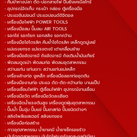
• คีมย้ำหางปลา ตัด-ปอกสายไฟ ปืนยิงเคเบิ้ลไทร์
• อุปกรณ์จัดเก็บ กระเป๋า กล่อง ตู้เครื่องมือ
• ประแจขันปอนด์ ประแจปอนด์ดิจิตอล
• เครื่องมือไฟฟ้า POWER TOOLS
• เครื่องมือลม ปั๊มลม AIR TOOLS
• รอกโซ่ รอกโยก รอกสลิง รอกกว้าน
• เครื่องมือไฮโดรลิค คีมย้ำไฮโดรลิค เหล็กดูดมู่เลย์
• แม่แรงยกรถ แม่แรงตะเข้ เต่าเคลื่อนย้าย
• เครื่องมืออัดจารบี ถังอัดจารบี ถังเติมน้ำมันเกียร์
• พัดลมดูดเป่า พัดลมท่อ พัดลมอุตสาหกรรม
• สว่านแท่น แท่นเจาะ สว่านแท่นแม่เหล็ก
• เครื่องล้างท่อ งูเหล็ก เครื่องมือลอกท่ออุดตัน
• เครื่องมืองานท่อ ประแจ ดัด-ตัด-คว้านท่อ บานแป๊ป
• เครื่องเชื่อมไฟฟ้า ตู้เชื่อมไฟฟ้า อุปกรณ์งานเชื่อม
• เครื่องมือวัด เครื่องมือวัดละเอียด
• เครื่องฉีดน้ำแรงดันสูง เครื่องดูดฝุ่นอุตสาหกรรม
• ปั๊มน้ำ ปั๊มจุ่ม ปั๊มแช่ ปั๊มเทสท่อ ปั๊มชนิดต่างๆ
• สลิงโพลีเยสเตอร์ สลิงยกของ
• เครื่องมือก่อสร้าง
• กาวอุตสาหกรรม น้ำยาเคมี น้ำยาเช็ครอยร้าว
• บันไดอุตสาหกรรม บันไดไฟเบอร์กลาส-อลูมิเนียม