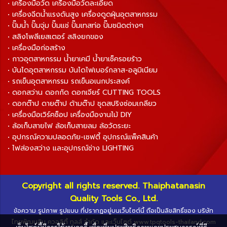
• เครื่องมือวัด เครื่องมือวัดละเอียด
• เครื่องฉีดน้ำแรงดันสูง เครื่องดูดฝุ่นอุตสาหกรรม
• ปั๊มน้ำ ปั๊มจุ่ม ปั๊มแช่ ปั๊มเทสท่อ ปั๊มชนิดต่างๆ
• สลิงโพลีเยสเตอร์ สลิงยกของ
• เครื่องมือก่อสร้าง
• กาวอุตสาหกรรม น้ำยาเคมี น้ำยาเช็ครอยร้าว
• บันไดอุตสาหกรรม บันไดไฟเบอร์กลาส-อลูมิเนียม
• รถเข็นอุตสาหกรรม รถเข็นอเนกประสงค์
• ดอกสว่าน ดอกกัด ดอกเจียร์ CUTTING TOOLS
• ดอกต๊าป ดายต๊าป ด้ามต๊าป ชุดสปริงซ่อมเกลียว
• เครื่องมือเวิร์คช็อป เครื่องมืองานไม้ DIY
• ล้อเก็บสายไฟ ล้อเก็บสายลม ล้อวัดระยะ
• อุปกรณ์ความปลอดภัย-เซฟตี้ อุปกรณ์แพ็คสินค้า
• ไฟส่องสว่าง และอุปกรณ์ช่าง LIGHTING
Copyright all rights reserved. Thaiphatanasin
Quality Tools Co., Ltd.
ข้อความ รูปภาพ รูปแบบ ที่ปรากฏอยู่บนเว็บไซต์นี้ ถือเป็นลิขสิทธิ์ของ บริษัท
ไทยพัฒนสิน ควอลิตี้ ทูลส์ จำกัด และเว็บไซต์ www.tpqtools-thailand.com