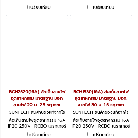
2200W / Wound 1500W
ป้องกันไฟดูด ไฟรั่ว ไฟช็อต
เปรียบเทียบ
เปรียบเทียบ
อุปกรณ์ป้องกันกระแสไฟฟ้าเกิน
ตัดกระแสลัดวงจรป้องกัน
ได้มาตรฐาน IEC60934
กระแสไฟเกิน
BCH2520(16A) ล้อเก็บสายไฟ
BCH1530(16A) ล้อเก็บสายไฟ
อุตสาหกรรม มาตรฐาน มอก.
อุตสาหกรรม มาตรฐาน มอก.
สายไฟ 20 ม. 2.5 sq.mm.
สายไฟ 30 ม. 1.5 sq.mm.
SUNTECH สินค้าของแท้จากโร
SUNTECH สินค้าของแท้จากโร
งงานผู้ผลิต BCH2520
งงานผู้ผลิต BCH1530
ล้อเก็บสายไฟอุตสาหกรรม 16A
ล้อเก็บสายไฟอุตสาหกรรม 16A
IP20 250V~ RCBO เบรกเกอร์
IP20 250V~ RCBO เบรกเกอร์
ป้องกันไฟดูด ไฟรั่ว ไฟช็อต
ป้องกันไฟดูด ไฟรั่ว ไฟช็อต
เปรียบเทียบ
เปรียบเทียบ
ตัดกระแสลัดวงจรป้องกัน
ตัดกระแสลัดวงจรป้องกัน