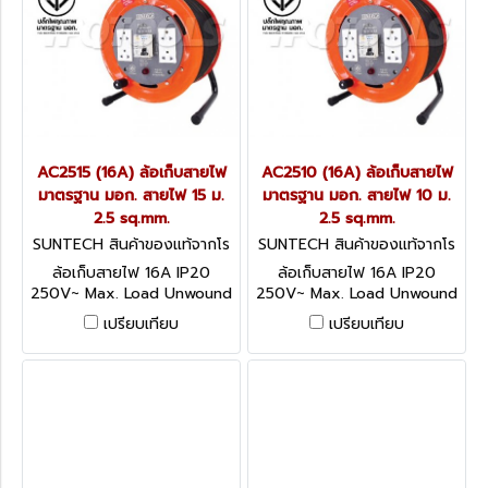
AC2515 (16A) ล้อเก็บสายไฟ
AC2510 (16A) ล้อเก็บสายไฟ
มาตรฐาน มอก. สายไฟ 15 ม.
มาตรฐาน มอก. สายไฟ 10 ม.
2.5 sq.mm.
2.5 sq.mm.
SUNTECH สินค้าของแท้จากโร
SUNTECH สินค้าของแท้จากโร
งงานผู้ผลิต AC2515
งงานผู้ผลิต AC2510
ล้อเก็บสายไฟ 16A IP20
ล้อเก็บสายไฟ 16A IP20
250V~ Max. Load Unwound
250V~ Max. Load Unwound
3600W / Wound 2200W
3600W / Wound 2200W
เปรียบเทียบ
เปรียบเทียบ
อุปกรณ์ป้องกันกระแสไฟฟ้าเกิน
อุปกรณ์ป้องกันกระแสไฟฟ้าเกิน
ได้มาตรฐาน IEC60934
ได้มาตรฐาน IEC60934