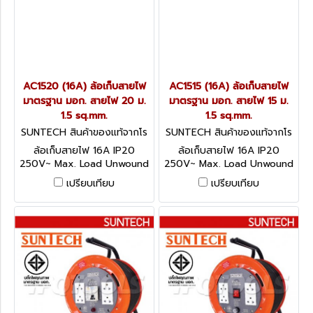
AC1520 (16A) ล้อเก็บสายไฟ
AC1515 (16A) ล้อเก็บสายไฟ
มาตรฐาน มอก. สายไฟ 20 ม.
มาตรฐาน มอก. สายไฟ 15 ม.
1.5 sq.mm.
1.5 sq.mm.
SUNTECH สินค้าของแท้จากโร
SUNTECH สินค้าของแท้จากโร
งงานผู้ผลิต AC1520
งงานผู้ผลิต AC1515
ล้อเก็บสายไฟ 16A IP20
ล้อเก็บสายไฟ 16A IP20
250V~ Max. Load Unwound
250V~ Max. Load Unwound
3600W / Wound 2200W
3600W / Wound 2200W
เปรียบเทียบ
เปรียบเทียบ
อุปกรณ์ป้องกันกระแสไฟฟ้าเกิน
อุปกรณ์ป้องกันกระแสไฟฟ้าเกิน
ได้มาตรฐาน IEC60934
ได้มาตรฐาน IEC60934