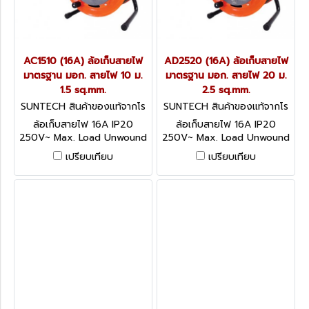
AC1510 (16A) ล้อเก็บสายไฟ
AD2520 (16A) ล้อเก็บสายไฟ
มาตรฐาน มอก. สายไฟ 10 ม.
มาตรฐาน มอก. สายไฟ 20 ม.
1.5 sq.mm.
2.5 sq.mm.
SUNTECH สินค้าของแท้จากโร
SUNTECH สินค้าของแท้จากโร
งงานผู้ผลิต AC1510
งงานผู้ผลิต AD2520
ล้อเก็บสายไฟ 16A IP20
ล้อเก็บสายไฟ 16A IP20
250V~ Max. Load Unwound
250V~ Max. Load Unwound
3600W / Wound 2200W
3600W / Wound 2200W
เปรียบเทียบ
เปรียบเทียบ
อุปกรณ์ป้องกันกระแสไฟฟ้าเกิน
อุปกรณ์ป้องกันกระแสไฟฟ้าเกิน
ได้มาตรฐาน IEC60934
ได้มาตรฐาน IEC60934