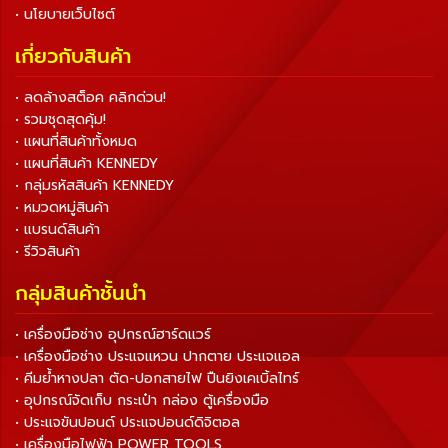
• นโยบายเว็บไซต์
เกี่ยวกับสินค้า
• ลดล้างสต็อค คลิกด่วน!
• รวมชุดสุดคุ้ม!
• แผนที่สินค้าทั้งหมด
• แผนที่สินค้า KENNEDY
• กลุ่มรหัสสินค้า KENNEDY
• หมวดหมู่สินค้า
• แบรนด์สินค้า
• รีวิวสินค้า
กลุ่มสินค้าชั้นนำ
• เครื่องมือช่าง อุปกรณ์ฮาร์ดแวร์
• เครื่องมือช่าง ประแจแหวน ปากตาย ประแจแอล
• คีมย้ำหางปลา ตัด-ปอกสายไฟ ปืนยิงเคเบิ้ลไทร์
• อุปกรณ์จัดเก็บ กระเป๋า กล่อง ตู้เครื่องมือ
• ประแจขันปอนด์ ประแจปอนด์ดิจิตอล
• เครื่องมือไฟฟ้า POWER TOOLS