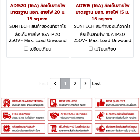
AD1520 (16A) ล้อเก็บสายไฟ
AD1515 (16A) ล้อเก็บสายไฟ
มาตรฐาน มอก. สายไฟ 20 ม.
มาตรฐาน มอก. สายไฟ 15 ม.
1.5 sq.mm.
1.5 sq.mm.
SUNTECH สินค้าของแท้จากโร
SUNTECH สินค้าของแท้จากโร
งงานผู้ผลิต AD1520
งงานผู้ผลิต AD1515
ล้อเก็บสายไฟ 16A IP20
ล้อเก็บสายไฟ 16A IP20
250V~ Max. Load Unwound
250V~ Max. Load Unwound
3600W / Wound 2200W
3600W / Wound 2200W
เปรียบเทียบ
เปรียบเทียบ
อุปกรณ์ป้องกันกระแสไฟฟ้าเกิน
อุปกรณ์ป้องกันกระแสไฟฟ้าเกิน
ได้มาตรฐาน IEC60934
ได้มาตรฐาน IEC60934
First
1
2
Last