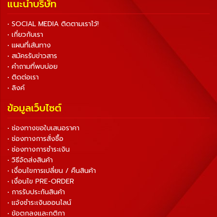
แนะนำบริษัท
• SOCIAL MEDIA ติดตามเราไว้!
• เกี่ยวกับเรา
• แผนที่เส้นทาง
• สมัครรับข่าวสาร
• คำถามที่พบบ่อย
• ติดต่อเรา
• ลิงค์
ข้อมูลเว็บไซต์
• ช่องทางขอใบเสนอราคา
• ช่องทางการสั่งซื้อ
• ช่องทางการชำระเงิน
• วิธีจัดส่งสินค้า
• เงื่อนไขการเปลี่ยน / คืนสินค้า
• เงื่อนไข PRE-ORDER
• การรับประกันสินค้า
• แจ้งชำระเงินออนไลน์
• ข้อตกลงและกติกา