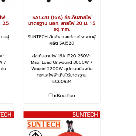
ไฟ
SA1520 (16A) ล้อเก็บสายไฟ
 2.5
มาตรฐาน มอก. สายไฟ 20 ม. 1.5
sq.mm.
านผู้
SUNTECH สินค้าของแท้จากโรงงานผู้
ผลิต SA1520
0V~
ล้อเก็บสายไฟ 16A IP20 250V~
W /
Max. Load Unwound 3600W /
กัน
Wound 2200W อุปกรณ์ป้องกัน
กระแสไฟฟ้าเกินได้มาตรฐาน
IEC60934
เปรียบเทียบ