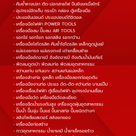
• คีมย้ำหางปลา ตัด-ปอกสายไฟ ปืนยิงเคเบิ้ลไทร์
• อุปกรณ์จัดเก็บ กระเป๋า กล่อง ตู้เครื่องมือ
• ประแจขันปอนด์ ประแจปอนด์ดิจิตอล
• เครื่องมือไฟฟ้า POWER TOOLS
• เครื่องมือลม ปั๊มลม AIR TOOLS
• รอกโซ่ รอกโยก รอกสลิง รอกกว้าน
• เครื่องมือไฮโดรลิค คีมย้ำไฮโดรลิค เหล็กดูดมู่เลย์
• แม่แรงยกรถ แม่แรงตะเข้ เต่าเคลื่อนย้าย
• เครื่องมืออัดจารบี ถังอัดจารบี ถังเติมน้ำมันเกียร์
• พัดลมดูดเป่า พัดลมท่อ พัดลมอุตสาหกรรม
• สว่านแท่น แท่นเจาะ สว่านแท่นแม่เหล็ก
• เครื่องล้างท่อ งูเหล็ก เครื่องมือลอกท่ออุดตัน
• เครื่องมืองานท่อ ประแจ ดัด-ตัด-คว้านท่อ บานแป๊ป
• เครื่องเชื่อมไฟฟ้า ตู้เชื่อมไฟฟ้า อุปกรณ์งานเชื่อม
• เครื่องมือวัด เครื่องมือวัดละเอียด
• เครื่องฉีดน้ำแรงดันสูง เครื่องดูดฝุ่นอุตสาหกรรม
• ปั๊มน้ำ ปั๊มจุ่ม ปั๊มแช่ ปั๊มเทสท่อ ปั๊มชนิดต่างๆ
• สลิงโพลีเยสเตอร์ สลิงยกของ
• เครื่องมือก่อสร้าง
• กาวอุตสาหกรรม น้ำยาเคมี น้ำยาเช็ครอยร้าว