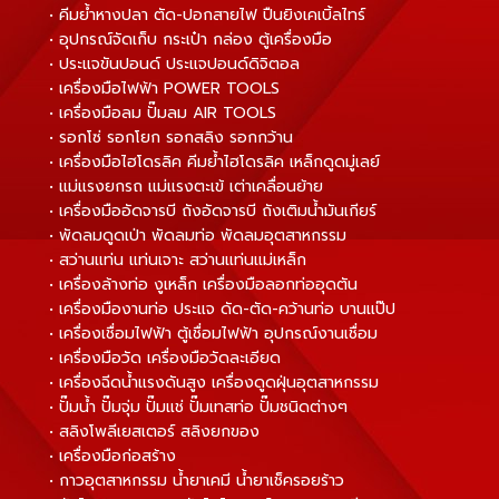
• คีมย้ำหางปลา ตัด-ปอกสายไฟ ปืนยิงเคเบิ้ลไทร์
• อุปกรณ์จัดเก็บ กระเป๋า กล่อง ตู้เครื่องมือ
• ประแจขันปอนด์ ประแจปอนด์ดิจิตอล
• เครื่องมือไฟฟ้า POWER TOOLS
• เครื่องมือลม ปั๊มลม AIR TOOLS
• รอกโซ่ รอกโยก รอกสลิง รอกกว้าน
• เครื่องมือไฮโดรลิค คีมย้ำไฮโดรลิค เหล็กดูดมู่เลย์
• แม่แรงยกรถ แม่แรงตะเข้ เต่าเคลื่อนย้าย
• เครื่องมืออัดจารบี ถังอัดจารบี ถังเติมน้ำมันเกียร์
• พัดลมดูดเป่า พัดลมท่อ พัดลมอุตสาหกรรม
• สว่านแท่น แท่นเจาะ สว่านแท่นแม่เหล็ก
• เครื่องล้างท่อ งูเหล็ก เครื่องมือลอกท่ออุดตัน
• เครื่องมืองานท่อ ประแจ ดัด-ตัด-คว้านท่อ บานแป๊ป
• เครื่องเชื่อมไฟฟ้า ตู้เชื่อมไฟฟ้า อุปกรณ์งานเชื่อม
• เครื่องมือวัด เครื่องมือวัดละเอียด
• เครื่องฉีดน้ำแรงดันสูง เครื่องดูดฝุ่นอุตสาหกรรม
• ปั๊มน้ำ ปั๊มจุ่ม ปั๊มแช่ ปั๊มเทสท่อ ปั๊มชนิดต่างๆ
• สลิงโพลีเยสเตอร์ สลิงยกของ
• เครื่องมือก่อสร้าง
• กาวอุตสาหกรรม น้ำยาเคมี น้ำยาเช็ครอยร้าว