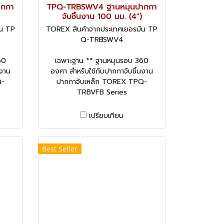
ากกา
TPQ-TRBSWV4 ฐานหมุนปากกา
จับชิ้นงาน 100 มม. (4")
ัน TP
TOREX สินค้าจากประเทศเยอรมัน TP
Q-TRBSWV4
60
เฉพาะฐาน ** ฐานหมุนรอบ 360
นงาน
องศา สำหรับใช้กับปากกาจับชิ้นงาน
Q-
ปากกาจับเหล็ก TOREX TPQ-
TRBVFB Series
เปรียบเทียบ
Best Seller