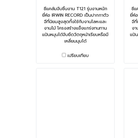
ซีแคล้มจับชิ้นงาน T121 รุ่นงานหนัก
ซีแ
ยี่ห้อ IRWIN RECORD เป็นปากกาตัว
ยี่
จีที่นิยมสูงสุดทั้งใช้กับงานโลหะและ
จีท
งานไม้ โครงสร้างแข็งแกร่งทนทาน
งาน
แป้นหมุนได้จับยึดวัตถุหน้าเรียบหรือมี
แป้น
เหลี่ยมมุมได้
เปรียบเทียบ