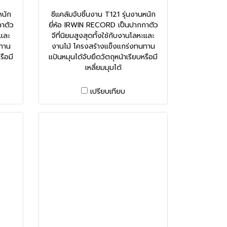
หนัก
ซีแคล้มจับชิ้นงาน T121 รุ่นงานหนัก
าตัว
ยี่ห้อ IRWIN RECORD เป็นปากกาตัว
ะและ
จีที่นิยมสูงสุดทั้งใช้กับงานโลหะและ
นทาน
งานไม้ โครงสร้างแข็งแกร่งทนทาน
รือมี
แป้นหมุนได้จับยึดวัตถุหน้าเรียบหรือมี
เหลี่ยมมุมได้
เปรียบเทียบ