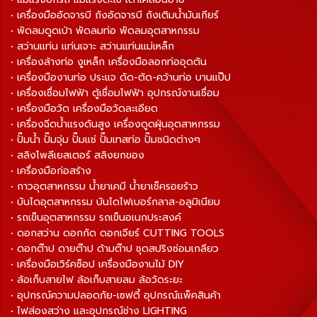
• เครื่องมืออัดจารบี ถังอัดจารบี ถังเติมน้ำมันเกียร์
• พัดลมดูดเป่า พัดลมท่อ พัดลมอุตสาหกรรม
• สว่านแท่น แท่นเจาะ สว่านแท่นแม่เหล็ก
• เครื่องล้างท่อ งูเหล็ก เครื่องมือลอกท่ออุดตัน
• เครื่องมืองานท่อ ประแจ ดัด-ตัด-คว้านท่อ บานแป๊ป
• เครื่องเชื่อมไฟฟ้า ตู้เชื่อมไฟฟ้า อุปกรณ์งานเชื่อม
• เครื่องมือวัด เครื่องมือวัดละเอียด
• เครื่องฉีดน้ำแรงดันสูง เครื่องดูดฝุ่นอุตสาหกรรม
• ปั๊มน้ำ ปั๊มจุ่ม ปั๊มแช่ ปั๊มเทสท่อ ปั๊มชนิดต่างๆ
• สลิงโพลีเยสเตอร์ สลิงยกของ
• เครื่องมือก่อสร้าง
• กาวอุตสาหกรรม น้ำยาเคมี น้ำยาเช็ครอยร้าว
• บันไดอุตสาหกรรม บันไดไฟเบอร์กลาส-อลูมิเนียม
• รถเข็นอุตสาหกรรม รถเข็นอเนกประสงค์
• ดอกสว่าน ดอกกัด ดอกเจียร์ CUTTING TOOLS
• ดอกต๊าป ดายต๊าป ด้ามต๊าป ชุดสปริงซ่อมเกลียว
• เครื่องมือเวิร์คช็อป เครื่องมืองานไม้ DIY
• ล้อเก็บสายไฟ ล้อเก็บสายลม ล้อวัดระยะ
• อุปกรณ์ความปลอดภัย-เซฟตี้ อุปกรณ์แพ็คสินค้า
• ไฟส่องสว่าง และอุปกรณ์ช่าง LIGHTING