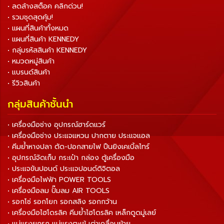
• ลดล้างสต็อค คลิกด่วน!
• รวมชุดสุดคุ้ม!
• แผนที่สินค้าทั้งหมด
• แผนที่สินค้า KENNEDY
• กลุ่มรหัสสินค้า KENNEDY
• หมวดหมู่สินค้า
• แบรนด์สินค้า
• รีวิวสินค้า
กลุ่มสินค้าชั้นนำ
• เครื่องมือช่าง อุปกรณ์ฮาร์ดแวร์
• เครื่องมือช่าง ประแจแหวน ปากตาย ประแจแอล
• คีมย้ำหางปลา ตัด-ปอกสายไฟ ปืนยิงเคเบิ้ลไทร์
• อุปกรณ์จัดเก็บ กระเป๋า กล่อง ตู้เครื่องมือ
• ประแจขันปอนด์ ประแจปอนด์ดิจิตอล
• เครื่องมือไฟฟ้า POWER TOOLS
• เครื่องมือลม ปั๊มลม AIR TOOLS
• รอกโซ่ รอกโยก รอกสลิง รอกกว้าน
• เครื่องมือไฮโดรลิค คีมย้ำไฮโดรลิค เหล็กดูดมู่เลย์
• แม่แรงยกรถ แม่แรงตะเข้ เต่าเคลื่อนย้าย