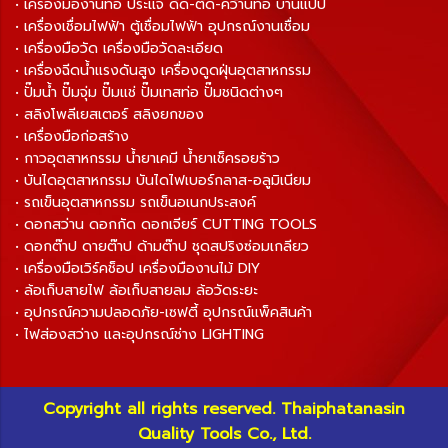
• เครื่องมืองานท่อ ประแจ ดัด-ตัด-คว้านท่อ บานแป๊ป
• เครื่องเชื่อมไฟฟ้า ตู้เชื่อมไฟฟ้า อุปกรณ์งานเชื่อม
• เครื่องมือวัด เครื่องมือวัดละเอียด
• เครื่องฉีดน้ำแรงดันสูง เครื่องดูดฝุ่นอุตสาหกรรม
• ปั๊มน้ำ ปั๊มจุ่ม ปั๊มแช่ ปั๊มเทสท่อ ปั๊มชนิดต่างๆ
• สลิงโพลีเยสเตอร์ สลิงยกของ
• เครื่องมือก่อสร้าง
• กาวอุตสาหกรรม น้ำยาเคมี น้ำยาเช็ครอยร้าว
• บันไดอุตสาหกรรม บันไดไฟเบอร์กลาส-อลูมิเนียม
• รถเข็นอุตสาหกรรม รถเข็นอเนกประสงค์
• ดอกสว่าน ดอกกัด ดอกเจียร์ CUTTING TOOLS
• ดอกต๊าป ดายต๊าป ด้ามต๊าป ชุดสปริงซ่อมเกลียว
• เครื่องมือเวิร์คช็อป เครื่องมืองานไม้ DIY
• ล้อเก็บสายไฟ ล้อเก็บสายลม ล้อวัดระยะ
• อุปกรณ์ความปลอดภัย-เซฟตี้ อุปกรณ์แพ็คสินค้า
• ไฟส่องสว่าง และอุปกรณ์ช่าง LIGHTING
Copyright all rights reserved. Thaiphatanasin
Quality Tools Co., Ltd.