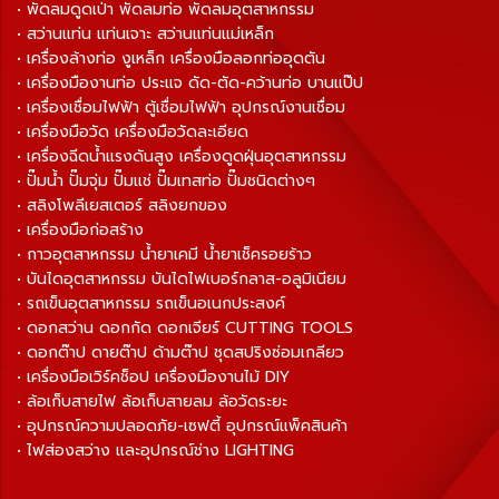
• พัดลมดูดเป่า พัดลมท่อ พัดลมอุตสาหกรรม
• สว่านแท่น แท่นเจาะ สว่านแท่นแม่เหล็ก
• เครื่องล้างท่อ งูเหล็ก เครื่องมือลอกท่ออุดตัน
• เครื่องมืองานท่อ ประแจ ดัด-ตัด-คว้านท่อ บานแป๊ป
• เครื่องเชื่อมไฟฟ้า ตู้เชื่อมไฟฟ้า อุปกรณ์งานเชื่อม
• เครื่องมือวัด เครื่องมือวัดละเอียด
• เครื่องฉีดน้ำแรงดันสูง เครื่องดูดฝุ่นอุตสาหกรรม
• ปั๊มน้ำ ปั๊มจุ่ม ปั๊มแช่ ปั๊มเทสท่อ ปั๊มชนิดต่างๆ
• สลิงโพลีเยสเตอร์ สลิงยกของ
• เครื่องมือก่อสร้าง
• กาวอุตสาหกรรม น้ำยาเคมี น้ำยาเช็ครอยร้าว
• บันไดอุตสาหกรรม บันไดไฟเบอร์กลาส-อลูมิเนียม
• รถเข็นอุตสาหกรรม รถเข็นอเนกประสงค์
• ดอกสว่าน ดอกกัด ดอกเจียร์ CUTTING TOOLS
• ดอกต๊าป ดายต๊าป ด้ามต๊าป ชุดสปริงซ่อมเกลียว
• เครื่องมือเวิร์คช็อป เครื่องมืองานไม้ DIY
• ล้อเก็บสายไฟ ล้อเก็บสายลม ล้อวัดระยะ
• อุปกรณ์ความปลอดภัย-เซฟตี้ อุปกรณ์แพ็คสินค้า
• ไฟส่องสว่าง และอุปกรณ์ช่าง LIGHTING