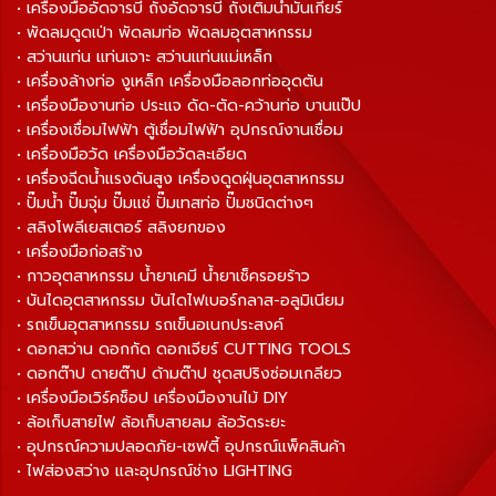
• เครื่องมืออัดจารบี ถังอัดจารบี ถังเติมน้ำมันเกียร์
• พัดลมดูดเป่า พัดลมท่อ พัดลมอุตสาหกรรม
• สว่านแท่น แท่นเจาะ สว่านแท่นแม่เหล็ก
• เครื่องล้างท่อ งูเหล็ก เครื่องมือลอกท่ออุดตัน
• เครื่องมืองานท่อ ประแจ ดัด-ตัด-คว้านท่อ บานแป๊ป
• เครื่องเชื่อมไฟฟ้า ตู้เชื่อมไฟฟ้า อุปกรณ์งานเชื่อม
• เครื่องมือวัด เครื่องมือวัดละเอียด
• เครื่องฉีดน้ำแรงดันสูง เครื่องดูดฝุ่นอุตสาหกรรม
• ปั๊มน้ำ ปั๊มจุ่ม ปั๊มแช่ ปั๊มเทสท่อ ปั๊มชนิดต่างๆ
• สลิงโพลีเยสเตอร์ สลิงยกของ
• เครื่องมือก่อสร้าง
• กาวอุตสาหกรรม น้ำยาเคมี น้ำยาเช็ครอยร้าว
• บันไดอุตสาหกรรม บันไดไฟเบอร์กลาส-อลูมิเนียม
• รถเข็นอุตสาหกรรม รถเข็นอเนกประสงค์
• ดอกสว่าน ดอกกัด ดอกเจียร์ CUTTING TOOLS
• ดอกต๊าป ดายต๊าป ด้ามต๊าป ชุดสปริงซ่อมเกลียว
• เครื่องมือเวิร์คช็อป เครื่องมืองานไม้ DIY
• ล้อเก็บสายไฟ ล้อเก็บสายลม ล้อวัดระยะ
• อุปกรณ์ความปลอดภัย-เซฟตี้ อุปกรณ์แพ็คสินค้า
• ไฟส่องสว่าง และอุปกรณ์ช่าง LIGHTING