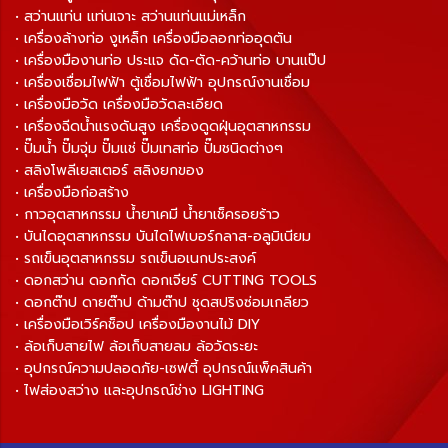
• สว่านแท่น แท่นเจาะ สว่านแท่นแม่เหล็ก
• เครื่องล้างท่อ งูเหล็ก เครื่องมือลอกท่ออุดตัน
• เครื่องมืองานท่อ ประแจ ดัด-ตัด-คว้านท่อ บานแป๊ป
• เครื่องเชื่อมไฟฟ้า ตู้เชื่อมไฟฟ้า อุปกรณ์งานเชื่อม
• เครื่องมือวัด เครื่องมือวัดละเอียด
• เครื่องฉีดน้ำแรงดันสูง เครื่องดูดฝุ่นอุตสาหกรรม
• ปั๊มน้ำ ปั๊มจุ่ม ปั๊มแช่ ปั๊มเทสท่อ ปั๊มชนิดต่างๆ
• สลิงโพลีเยสเตอร์ สลิงยกของ
• เครื่องมือก่อสร้าง
• กาวอุตสาหกรรม น้ำยาเคมี น้ำยาเช็ครอยร้าว
• บันไดอุตสาหกรรม บันไดไฟเบอร์กลาส-อลูมิเนียม
• รถเข็นอุตสาหกรรม รถเข็นอเนกประสงค์
• ดอกสว่าน ดอกกัด ดอกเจียร์ CUTTING TOOLS
• ดอกต๊าป ดายต๊าป ด้ามต๊าป ชุดสปริงซ่อมเกลียว
• เครื่องมือเวิร์คช็อป เครื่องมืองานไม้ DIY
• ล้อเก็บสายไฟ ล้อเก็บสายลม ล้อวัดระยะ
• อุปกรณ์ความปลอดภัย-เซฟตี้ อุปกรณ์แพ็คสินค้า
• ไฟส่องสว่าง และอุปกรณ์ช่าง LIGHTING