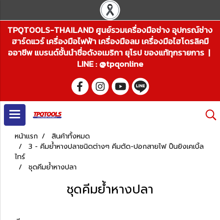
TPQTOOLS-THAILAND ศูนย์รวมเครื่องมือช่าง อุปกรณ์ช่าง
ฮาร์ดแวร์ เครื่องมือไฟฟ้า เครื่องมือลม เครื่องมือไฮโดรลิคมื
ออาชีพ แบรนด์ชั้นนำชื่อดังอเมริกา ยุโรป ของแท้ทุกรายการ |
LINE : @tpqonline
หน้าแรก
สินค้าทั้งหมด
3 - คีมย้ำหางปลาชนิดต่างๆ คีมตัด-ปอกสายไฟ ปืนยิงเคเบิ้ล
ไทร์
ชุดคีมย้ำหางปลา
ชุดคีมย้ำหางปลา