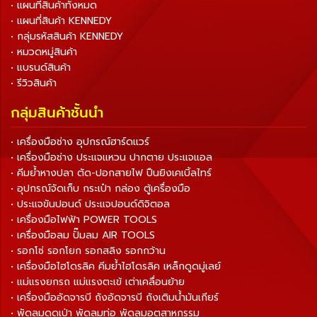
• แผนที่สินค้าทั้งหมด
• แผนที่สินค้า KENNEDY
• กลุ่มรหัสสินค้า KENNEDY
• หมวดหมู่สินค้า
• แบรนด์สินค้า
• รีวิวสินค้า
กลุ่มสินค้าชั้นนำ
• เครื่องมือช่าง อุปกรณ์ฮาร์ดแวร์
• เครื่องมือช่าง ประแจแหวน ปากตาย ประแจแอล
• คีมย้ำหางปลา ตัด-ปอกสายไฟ ปืนยิงเคเบิ้ลไทร์
• อุปกรณ์จัดเก็บ กระเป๋า กล่อง ตู้เครื่องมือ
• ประแจขันปอนด์ ประแจปอนด์ดิจิตอล
• เครื่องมือไฟฟ้า POWER TOOLS
• เครื่องมือลม ปั๊มลม AIR TOOLS
• รอกโซ่ รอกโยก รอกสลิง รอกกว้าน
• เครื่องมือไฮโดรลิค คีมย้ำไฮโดรลิค เหล็กดูดมู่เลย์
• แม่แรงยกรถ แม่แรงตะเข้ เต่าเคลื่อนย้าย
• เครื่องมืออัดจารบี ถังอัดจารบี ถังเติมน้ำมันเกียร์
• พัดลมดูดเป่า พัดลมท่อ พัดลมอุตสาหกรรม