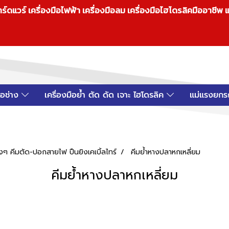
วร์ เครื่องมือไฟฟ้า เครื่องมือลม เครื่องมือไฮโดรลิคมืออาชีพ แ
มือช่าง
เครื่องมือย้ำ ตัด ดัด เจาะ ไฮโดรลิค
แม่แรงยกร
งๆ คีมตัด-ปอกสายไฟ ปืนยิงเคเบิ้ลไทร์
คีมย้ำหางปลาหกเหลี่ยม
คีมย้ำหางปลาหกเหลี่ยม