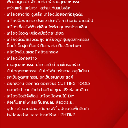
• พัดลมดูดเป่า พัดลมท่อ พัดลมอุตสาหกรรม
• สว่านแท่น แท่นเจาะ สว่านแท่นแม่เหล็ก
• เครื่องล้างท่อ งูเหล็ก เครื่องมือลอกท่ออุดตัน
• เครื่องมืองานท่อ ประแจ ดัด-ตัด-คว้านท่อ บานแป๊ป
• เครื่องเชื่อมไฟฟ้า ตู้เชื่อมไฟฟ้า อุปกรณ์งานเชื่อม
• เครื่องมือวัด เครื่องมือวัดละเอียด
• เครื่องฉีดน้ำแรงดันสูง เครื่องดูดฝุ่นอุตสาหกรรม
• ปั๊มน้ำ ปั๊มจุ่ม ปั๊มแช่ ปั๊มเทสท่อ ปั๊มชนิดต่างๆ
• สลิงโพลีเยสเตอร์ สลิงยกของ
• เครื่องมือก่อสร้าง
• กาวอุตสาหกรรม น้ำยาเคมี น้ำยาเช็ครอยร้าว
• บันไดอุตสาหกรรม บันไดไฟเบอร์กลาส-อลูมิเนียม
• รถเข็นอุตสาหกรรม รถเข็นอเนกประสงค์
• ดอกสว่าน ดอกกัด ดอกเจียร์ CUTTING TOOLS
• ดอกต๊าป ดายต๊าป ด้ามต๊าป ชุดสปริงซ่อมเกลียว
• เครื่องมือเวิร์คช็อป เครื่องมืองานไม้ DIY
• ล้อเก็บสายไฟ ล้อเก็บสายลม ล้อวัดระยะ
• อุปกรณ์ความปลอดภัย-เซฟตี้ อุปกรณ์แพ็คสินค้า
• ไฟส่องสว่าง และอุปกรณ์ช่าง LIGHTING