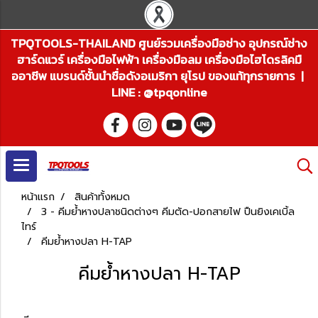
TPQTOOLS-THAILAND ศูนย์รวมเครื่องมือช่าง อุปกรณ์ช่าง
ฮาร์ดแวร์ เครื่องมือไฟฟ้า เครื่องมือลม เครื่องมือไฮโดรลิคมื
ออาชีพ แบรนด์ชั้นนำชื่อดังอเมริกา ยุโรป ของแท้ทุกรายการ |
LINE : @tpqonline
หน้าแรก
สินค้าทั้งหมด
3 - คีมย้ำหางปลาชนิดต่างๆ คีมตัด-ปอกสายไฟ ปืนยิงเคเบิ้ล
ไทร์
คีมย้ำหางปลา H-TAP
คีมย้ำหางปลา H-TAP