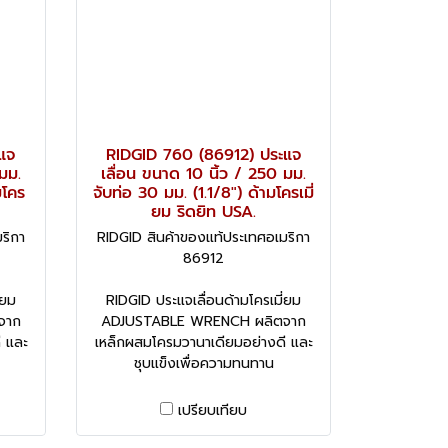
แจ
RIDGID 760 (86912) ประแจ
มม.
เลื่อน ขนาด 10 นิ้ว / 250 มม.
มโคร
จับท่อ 30 มม. (1.1/8") ด้ามโครเมี่
ยม ริดยิท USA.
ริกา
RIDGID สินค้าของแท้ประเทศอเมริกา
86912
่ยม
RIDGID ประแจเลื่อนด้ามโครเมี่ยม
จาก
ADJUSTABLE WRENCH ผลิตจาก
ี และ
เหล็กผสมโครมวานาเดียมอย่างดี และ
ชุบแข็งเพื่อความทนทาน
เปรียบเทียบ