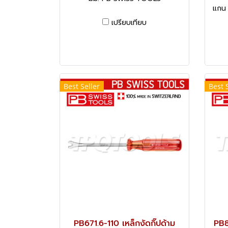
แกน 
เปรียบเทียบ
Best Seller
Best 
PB671.6-110 เหล็กงัดกิ๊ปด้าม
PB8