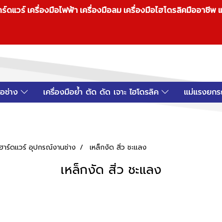
วร์ เครื่องมือไฟฟ้า เครื่องมือลม เครื่องมือไฮโดรลิคมืออาชีพ แ
มือช่าง
เครื่องมือย้ำ ตัด ดัด เจาะ ไฮโดรลิค
แม่แรงยกร
์ฮาร์ดแวร์ อุปกรณ์งานช่าง
เหล็กงัด สิ่ว ชะแลง
เหล็กงัด สิ่ว ชะแลง