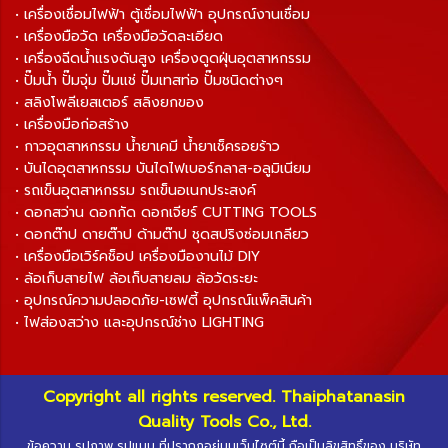
• เครื่องเชื่อมไฟฟ้า ตู้เชื่อมไฟฟ้า อุปกรณ์งานเชื่อม
• เครื่องมือวัด เครื่องมือวัดละเอียด
• เครื่องฉีดน้ำแรงดันสูง เครื่องดูดฝุ่นอุตสาหกรรม
• ปั๊มน้ำ ปั๊มจุ่ม ปั๊มแช่ ปั๊มเทสท่อ ปั๊มชนิดต่างๆ
• สลิงโพลีเยสเตอร์ สลิงยกของ
• เครื่องมือก่อสร้าง
• กาวอุตสาหกรรม น้ำยาเคมี น้ำยาเช็ครอยร้าว
• บันไดอุตสาหกรรม บันไดไฟเบอร์กลาส-อลูมิเนียม
• รถเข็นอุตสาหกรรม รถเข็นอเนกประสงค์
• ดอกสว่าน ดอกกัด ดอกเจียร์ CUTTING TOOLS
• ดอกต๊าป ดายต๊าป ด้ามต๊าป ชุดสปริงซ่อมเกลียว
• เครื่องมือเวิร์คช็อป เครื่องมืองานไม้ DIY
• ล้อเก็บสายไฟ ล้อเก็บสายลม ล้อวัดระยะ
• อุปกรณ์ความปลอดภัย-เซฟตี้ อุปกรณ์แพ็คสินค้า
• ไฟส่องสว่าง และอุปกรณ์ช่าง LIGHTING
Copyright all rights reserved. Thaiphatanasin
Quality Tools Co., Ltd.
ข้อความ รูปภาพ รูปแบบ ที่ปรากฏอยู่บนเว็บไซต์นี้ ถือเป็นลิขสิทธิ์ของ บริษัท