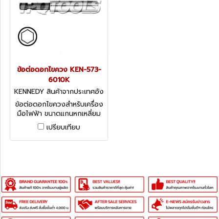
ข้อต่อดอกไขควง KEN-573-
6010K
KENNEDY สินค้าจากประเทศอัง
กฤษ-1
ข้อต่อดอกไขควงสำหรับเครื่อง
มือไฟฟ้า ขนาดแกนหกเหลี่ยม
1/4" KENNEDY Direct Drive
เปรียบเทียบ
Adaptors for Power Tools -
Magnetic