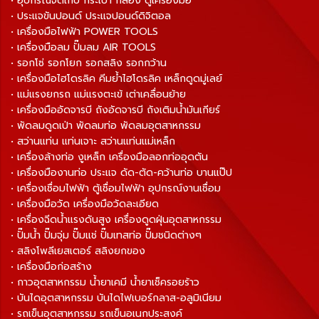
• อุปกรณ์จัดเก็บ กระเป๋า กล่อง ตู้เครื่องมือ
• ประแจขันปอนด์ ประแจปอนด์ดิจิตอล
• เครื่องมือไฟฟ้า POWER TOOLS
• เครื่องมือลม ปั๊มลม AIR TOOLS
• รอกโซ่ รอกโยก รอกสลิง รอกกว้าน
• เครื่องมือไฮโดรลิค คีมย้ำไฮโดรลิค เหล็กดูดมู่เลย์
• แม่แรงยกรถ แม่แรงตะเข้ เต่าเคลื่อนย้าย
• เครื่องมืออัดจารบี ถังอัดจารบี ถังเติมน้ำมันเกียร์
• พัดลมดูดเป่า พัดลมท่อ พัดลมอุตสาหกรรม
• สว่านแท่น แท่นเจาะ สว่านแท่นแม่เหล็ก
• เครื่องล้างท่อ งูเหล็ก เครื่องมือลอกท่ออุดตัน
• เครื่องมืองานท่อ ประแจ ดัด-ตัด-คว้านท่อ บานแป๊ป
• เครื่องเชื่อมไฟฟ้า ตู้เชื่อมไฟฟ้า อุปกรณ์งานเชื่อม
• เครื่องมือวัด เครื่องมือวัดละเอียด
• เครื่องฉีดน้ำแรงดันสูง เครื่องดูดฝุ่นอุตสาหกรรม
• ปั๊มน้ำ ปั๊มจุ่ม ปั๊มแช่ ปั๊มเทสท่อ ปั๊มชนิดต่างๆ
• สลิงโพลีเยสเตอร์ สลิงยกของ
• เครื่องมือก่อสร้าง
• กาวอุตสาหกรรม น้ำยาเคมี น้ำยาเช็ครอยร้าว
• บันไดอุตสาหกรรม บันไดไฟเบอร์กลาส-อลูมิเนียม
• รถเข็นอุตสาหกรรม รถเข็นอเนกประสงค์