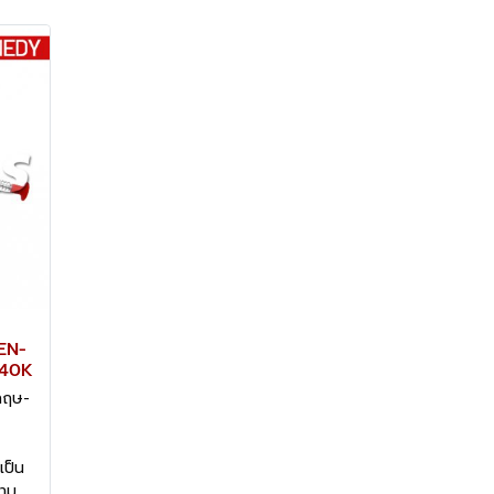
KEN-
840K
กฤษ-
เป็น
วาม