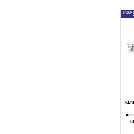
KENN
แหนบ
K