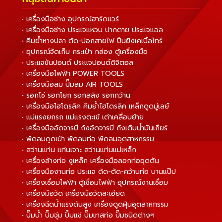
• เครื่องมือช่าง อุปกรณ์ฮาร์ดแวร์
• เครื่องมือช่าง ประแจแหวน ปากตาย ประแจแอล
• คีมย้ำหางปลา ตัด-ปอกสายไฟ ปืนยิงเคเบิ้ลไทร์
• อุปกรณ์จัดเก็บ กระเป๋า กล่อง ตู้เครื่องมือ
• ประแจขันปอนด์ ประแจปอนด์ดิจิตอล
• เครื่องมือไฟฟ้า POWER TOOLS
• เครื่องมือลม ปั๊มลม AIR TOOLS
• รอกโซ่ รอกโยก รอกสลิง รอกกว้าน
• เครื่องมือไฮโดรลิค คีมย้ำไฮโดรลิค เหล็กดูดมู่เลย์
• แม่แรงยกรถ แม่แรงตะเข้ เต่าเคลื่อนย้าย
• เครื่องมืออัดจารบี ถังอัดจารบี ถังเติมน้ำมันเกียร์
• พัดลมดูดเป่า พัดลมท่อ พัดลมอุตสาหกรรม
• สว่านแท่น แท่นเจาะ สว่านแท่นแม่เหล็ก
• เครื่องล้างท่อ งูเหล็ก เครื่องมือลอกท่ออุดตัน
• เครื่องมืองานท่อ ประแจ ดัด-ตัด-คว้านท่อ บานแป๊ป
• เครื่องเชื่อมไฟฟ้า ตู้เชื่อมไฟฟ้า อุปกรณ์งานเชื่อม
• เครื่องมือวัด เครื่องมือวัดละเอียด
• เครื่องฉีดน้ำแรงดันสูง เครื่องดูดฝุ่นอุตสาหกรรม
• ปั๊มน้ำ ปั๊มจุ่ม ปั๊มแช่ ปั๊มเทสท่อ ปั๊มชนิดต่างๆ