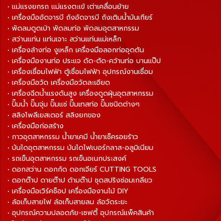
• แม่แรงยกรถ แม่แรงตะเข้ เต่าเคลื่อนย้าย
• เครื่องมืออัดจารบี ถังอัดจารบี ถังเติมน้ำมันเกียร์
• พัดลมดูดเป่า พัดลมท่อ พัดลมอุตสาหกรรม
• สว่านแท่น แท่นเจาะ สว่านแท่นแม่เหล็ก
• เครื่องล้างท่อ งูเหล็ก เครื่องมือลอกท่ออุดตัน
• เครื่องมืองานท่อ ประแจ ดัด-ตัด-คว้านท่อ บานแป๊ป
• เครื่องเชื่อมไฟฟ้า ตู้เชื่อมไฟฟ้า อุปกรณ์งานเชื่อม
• เครื่องมือวัด เครื่องมือวัดละเอียด
• เครื่องฉีดน้ำแรงดันสูง เครื่องดูดฝุ่นอุตสาหกรรม
• ปั๊มน้ำ ปั๊มจุ่ม ปั๊มแช่ ปั๊มเทสท่อ ปั๊มชนิดต่างๆ
• สลิงโพลีเยสเตอร์ สลิงยกของ
• เครื่องมือก่อสร้าง
• กาวอุตสาหกรรม น้ำยาเคมี น้ำยาเช็ครอยร้าว
• บันไดอุตสาหกรรม บันไดไฟเบอร์กลาส-อลูมิเนียม
• รถเข็นอุตสาหกรรม รถเข็นอเนกประสงค์
• ดอกสว่าน ดอกกัด ดอกเจียร์ CUTTING TOOLS
• ดอกต๊าป ดายต๊าป ด้ามต๊าป ชุดสปริงซ่อมเกลียว
• เครื่องมือเวิร์คช็อป เครื่องมืองานไม้ DIY
• ล้อเก็บสายไฟ ล้อเก็บสายลม ล้อวัดระยะ
• อุปกรณ์ความปลอดภัย-เซฟตี้ อุปกรณ์แพ็คสินค้า