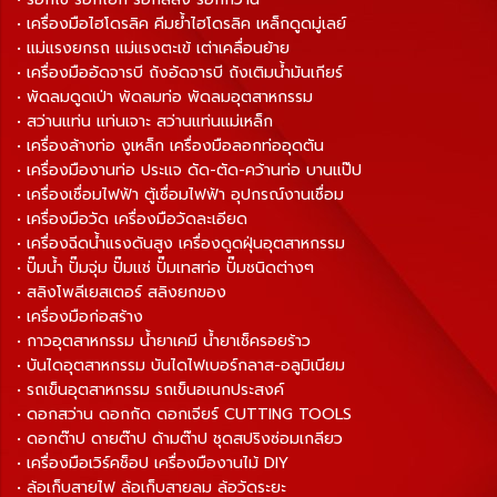
• เครื่องมือไฮโดรลิค คีมย้ำไฮโดรลิค เหล็กดูดมู่เลย์
• แม่แรงยกรถ แม่แรงตะเข้ เต่าเคลื่อนย้าย
• เครื่องมืออัดจารบี ถังอัดจารบี ถังเติมน้ำมันเกียร์
• พัดลมดูดเป่า พัดลมท่อ พัดลมอุตสาหกรรม
• สว่านแท่น แท่นเจาะ สว่านแท่นแม่เหล็ก
• เครื่องล้างท่อ งูเหล็ก เครื่องมือลอกท่ออุดตัน
• เครื่องมืองานท่อ ประแจ ดัด-ตัด-คว้านท่อ บานแป๊ป
• เครื่องเชื่อมไฟฟ้า ตู้เชื่อมไฟฟ้า อุปกรณ์งานเชื่อม
• เครื่องมือวัด เครื่องมือวัดละเอียด
• เครื่องฉีดน้ำแรงดันสูง เครื่องดูดฝุ่นอุตสาหกรรม
• ปั๊มน้ำ ปั๊มจุ่ม ปั๊มแช่ ปั๊มเทสท่อ ปั๊มชนิดต่างๆ
• สลิงโพลีเยสเตอร์ สลิงยกของ
• เครื่องมือก่อสร้าง
• กาวอุตสาหกรรม น้ำยาเคมี น้ำยาเช็ครอยร้าว
• บันไดอุตสาหกรรม บันไดไฟเบอร์กลาส-อลูมิเนียม
• รถเข็นอุตสาหกรรม รถเข็นอเนกประสงค์
• ดอกสว่าน ดอกกัด ดอกเจียร์ CUTTING TOOLS
• ดอกต๊าป ดายต๊าป ด้ามต๊าป ชุดสปริงซ่อมเกลียว
• เครื่องมือเวิร์คช็อป เครื่องมืองานไม้ DIY
• ล้อเก็บสายไฟ ล้อเก็บสายลม ล้อวัดระยะ