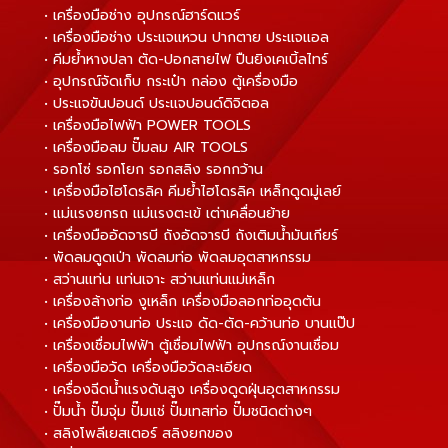
• เครื่องมือช่าง อุปกรณ์ฮาร์ดแวร์
• เครื่องมือช่าง ประแจแหวน ปากตาย ประแจแอล
• คีมย้ำหางปลา ตัด-ปอกสายไฟ ปืนยิงเคเบิ้ลไทร์
• อุปกรณ์จัดเก็บ กระเป๋า กล่อง ตู้เครื่องมือ
• ประแจขันปอนด์ ประแจปอนด์ดิจิตอล
• เครื่องมือไฟฟ้า POWER TOOLS
• เครื่องมือลม ปั๊มลม AIR TOOLS
• รอกโซ่ รอกโยก รอกสลิง รอกกว้าน
• เครื่องมือไฮโดรลิค คีมย้ำไฮโดรลิค เหล็กดูดมู่เลย์
• แม่แรงยกรถ แม่แรงตะเข้ เต่าเคลื่อนย้าย
• เครื่องมืออัดจารบี ถังอัดจารบี ถังเติมน้ำมันเกียร์
• พัดลมดูดเป่า พัดลมท่อ พัดลมอุตสาหกรรม
• สว่านแท่น แท่นเจาะ สว่านแท่นแม่เหล็ก
• เครื่องล้างท่อ งูเหล็ก เครื่องมือลอกท่ออุดตัน
• เครื่องมืองานท่อ ประแจ ดัด-ตัด-คว้านท่อ บานแป๊ป
• เครื่องเชื่อมไฟฟ้า ตู้เชื่อมไฟฟ้า อุปกรณ์งานเชื่อม
• เครื่องมือวัด เครื่องมือวัดละเอียด
• เครื่องฉีดน้ำแรงดันสูง เครื่องดูดฝุ่นอุตสาหกรรม
• ปั๊มน้ำ ปั๊มจุ่ม ปั๊มแช่ ปั๊มเทสท่อ ปั๊มชนิดต่างๆ
• สลิงโพลีเยสเตอร์ สลิงยกของ